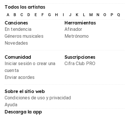
Todos los artistas
A
B
C
D
E
F
G
H
I
J
K
L
M
N
O
P
Q
R
Canciones
Herramientas
En tendencia
Afinador
Géneros musicales
Metrónomo
Novedades
Comunidad
Suscripciones
Iniciar sesión o crear una
Cifra Club PRO
cuenta
Enviar acordes
Sobre el sitio web
Condiciones de uso y privacidad
Ayuda
Descarga la app