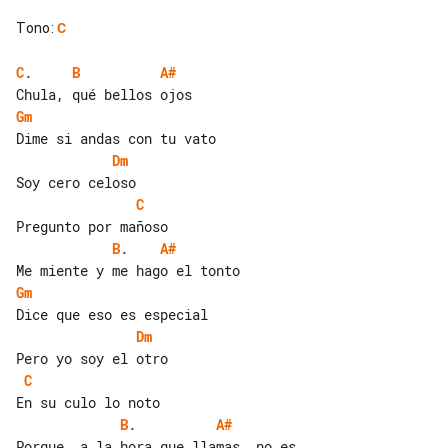
Tono
:
C
C
.     
B
A#
Gm
Dm
C
B
.    
A#
Gm
Dm
C
B
.          
A#
Porque, a la hora que llamas, no es 
