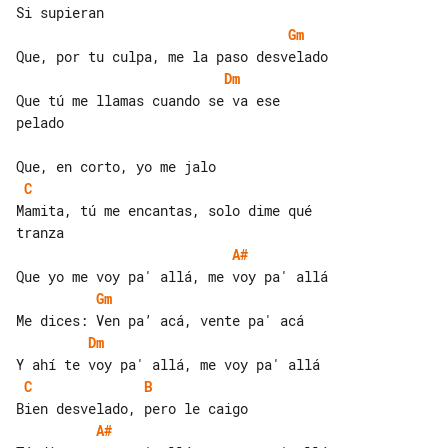
Gm
Dm
Que tú me llamas cuando se va ese 

pelado

C
Mamita, tú me encantas, solo dime qué 

A#
Gm
Dm
C
B
A#