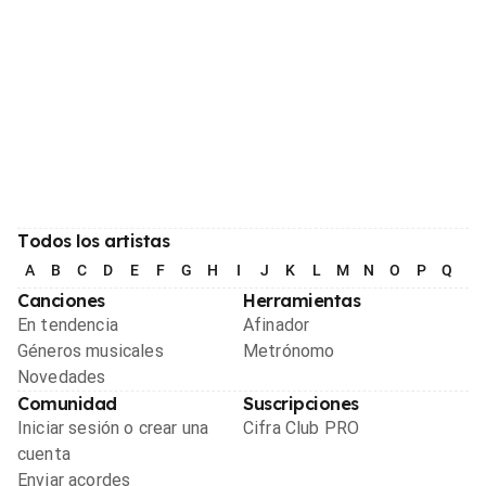
Todos los artistas
A
B
C
D
E
F
G
H
I
J
K
L
M
N
O
P
Q
R
Canciones
Herramientas
En tendencia
Afinador
Géneros musicales
Metrónomo
Novedades
Comunidad
Suscripciones
Iniciar sesión o crear una
Cifra Club PRO
cuenta
Enviar acordes