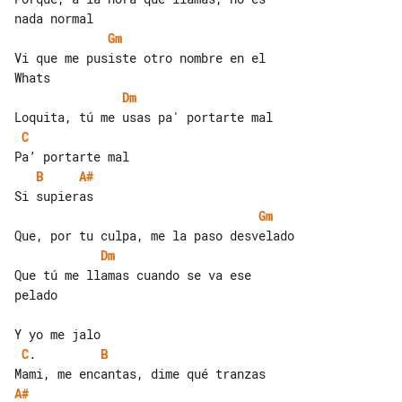
Gm
Vi que me pusiste otro nombre en el 

Dm
C
B
A#
Gm
Dm
Que tú me llamas cuando se va ese 

pelado

C
.         
B
A#