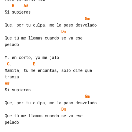
B
A#
Gm
Dm
Que tú me llamas cuando se va ese 

pelado

C
.         
B
Mamita, tú me encantas, solo dime qué 

A#
Gm
Dm
Que tú me llamas cuando se va ese 

pelado
