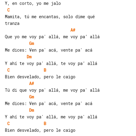
C
Mamita, tú me encantas, solo dime qué 

A#
Gm
Dm
C
B
A#
Gm
Dm
C
B