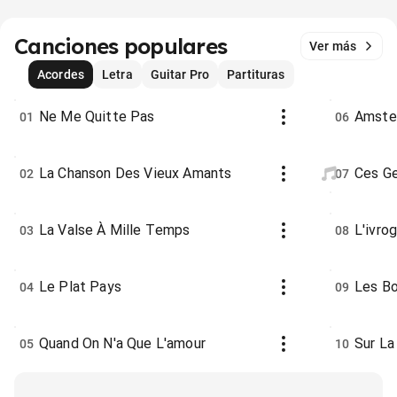
Canciones populares
Ver más
Acordes
Letra
Guitar Pro
Partituras
Ne Me Quitte Pas
Amste
01
06
La Chanson Des Vieux Amants
Ces G
02
07
La Valse À Mille Temps
L'ivro
03
08
Le Plat Pays
Les B
04
09
Quand On N'a Que L'amour
Sur La
05
10