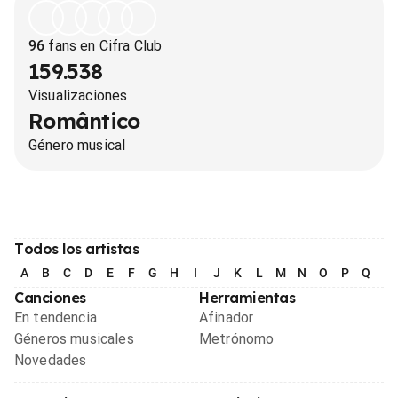
96
fans en Cifra Club
159.538
Visualizaciones
Romântico
Género musical
Todos los artistas
A
B
C
D
E
F
G
H
I
J
K
L
M
N
O
P
Q
R
Canciones
Herramientas
En tendencia
Afinador
Géneros musicales
Metrónomo
Novedades