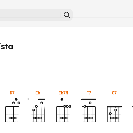
ista
D7
Eb
Eb7M
F7
G7
3