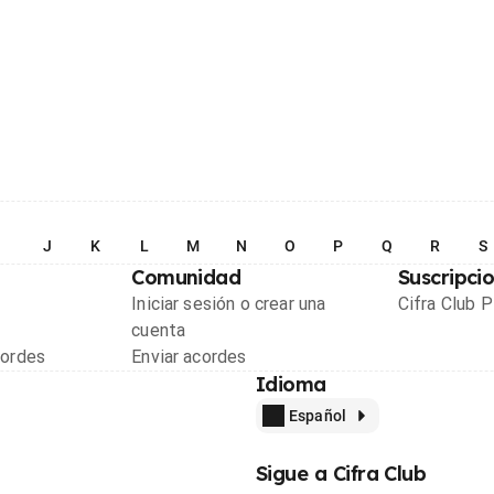
I
J
K
L
M
N
O
P
Q
R
S
Comunidad
Suscripci
Iniciar sesión o crear una
Cifra Club 
cuenta
cordes
Enviar acordes
Idioma
Español
Sigue a Cifra Club