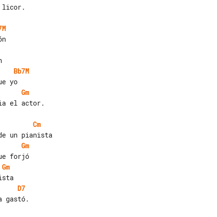
licor.

7M
Bb7M
Gm
a el actor.

Cm
Gm
Gm
D7
 gastó.
