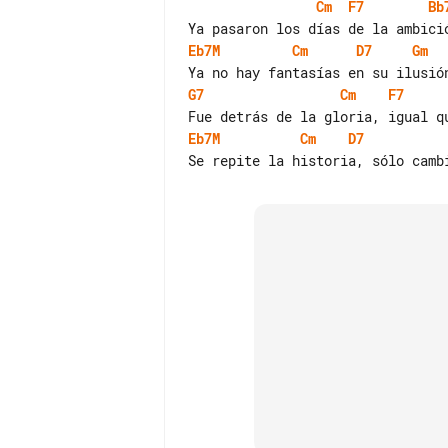
Cm
F7
Bb
Eb7M
Cm
D7
Gm
G7
Cm
F7
Eb7M
Cm
D7