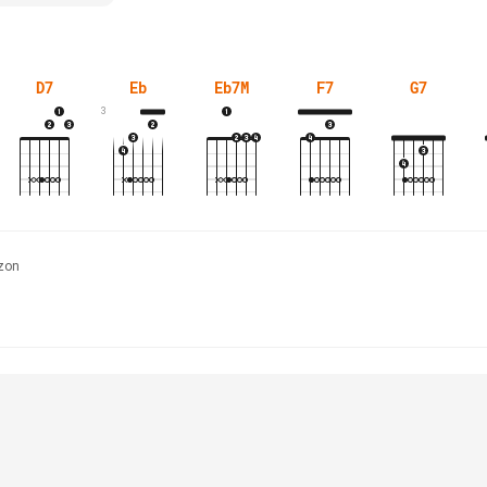
D7
Eb
Eb7M
F7
G7
3
zon