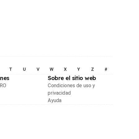
T
U
V
W
X
Y
Z
#
ones
Sobre el sitio web
PRO
Condiciones de uso y
privacidad
Ayuda