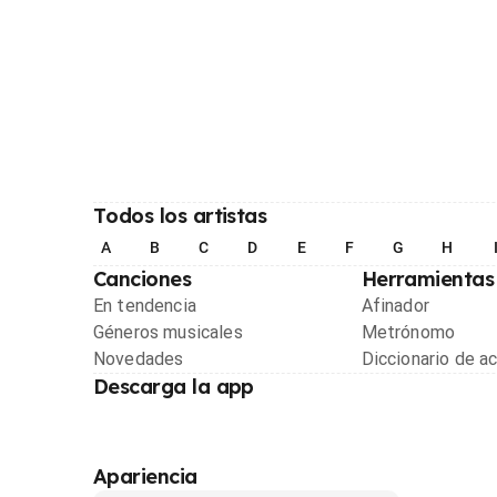
Todos los artistas
A
B
C
D
E
F
G
H
Canciones
Herramientas
En tendencia
Afinador
Géneros musicales
Metrónomo
Novedades
Diccionario de a
Descarga la app
Apariencia