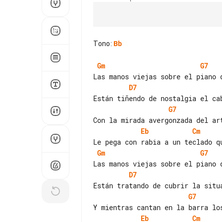
Tono
:
Bb
Gm
G7
D7
G7
Eb
Cm
Gm
G7
D7
G7
Eb
Cm