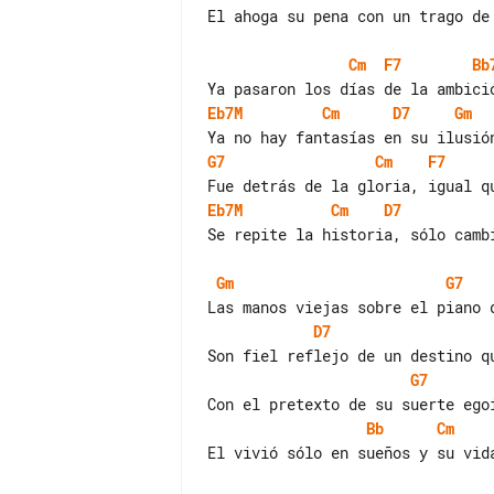
El ahoga su pena con un trago de 
Cm
F7
Bb
Eb7M
Cm
D7
Gm
G7
Cm
F7
Eb7M
Cm
D7
Se repite la historia, sólo cambi
Gm
G7
D7
G7
Bb
Cm
El vivió sólo en sueños y su vida