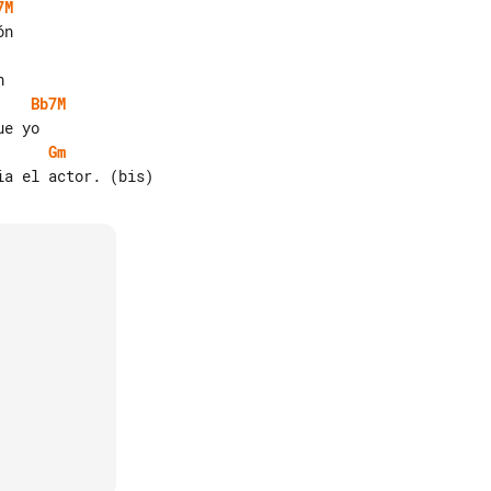
7M
Bb7M
Gm