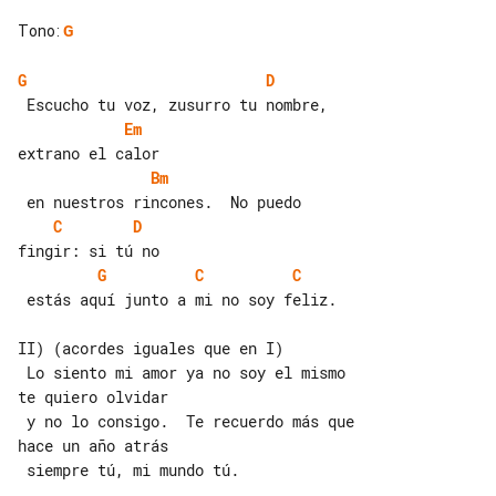
Tono
:
G
G
D
Em
Bm
C
D
G
C
C
 estás aquí junto a mi no soy feliz.

II) (acordes iguales que en I)

 Lo siento mi amor ya no soy el mismo 

te quiero olvidar

 y no lo consigo.  Te recuerdo más que 

 siempre tú, mi mundo tú.
