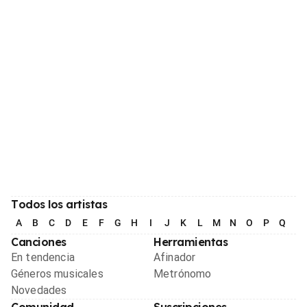
Todos los artistas
A
B
C
D
E
F
G
H
I
J
K
L
M
N
O
P
Q
R
Canciones
Herramientas
En tendencia
Afinador
Géneros musicales
Metrónomo
Novedades
Comunidad
Suscripciones