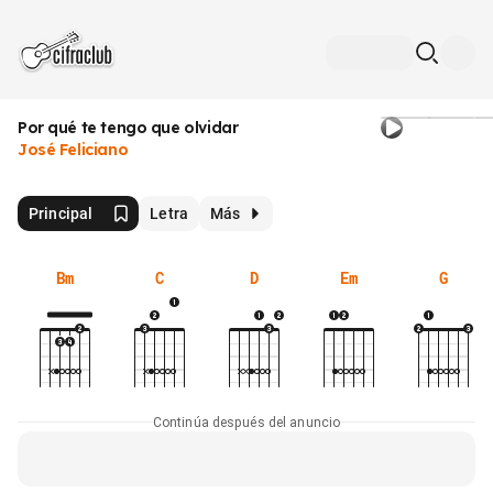
Por qué te tengo que olvidar
José Feliciano
Principal
Letra
Más
Bm
C
D
Em
G
Continúa después del anuncio