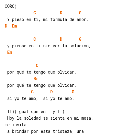
C
D
G
D
Em
C
D
G
Em
C
Bm
C
D
G
 si yo te amo,  si yo te amo.

III)(Igual que en I y II)

 Hoy la soledad se sienta en mi mesa, 

me invita

 a brindar por esta tristeza, una 
