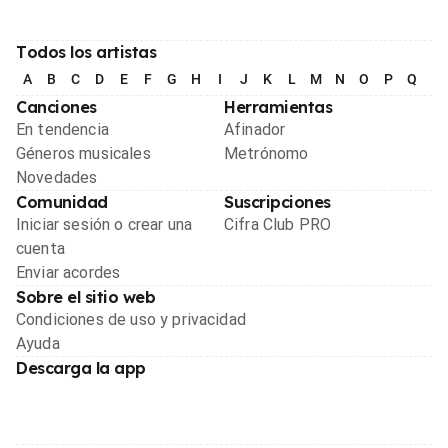
Todos los artistas
A
B
C
D
E
F
G
H
I
J
K
L
M
N
O
P
Q
R
Canciones
Herramientas
En tendencia
Afinador
Géneros musicales
Metrónomo
Novedades
Comunidad
Suscripciones
Iniciar sesión o crear una
Cifra Club PRO
cuenta
Enviar acordes
Sobre el sitio web
Condiciones de uso y privacidad
Ayuda
Descarga la app