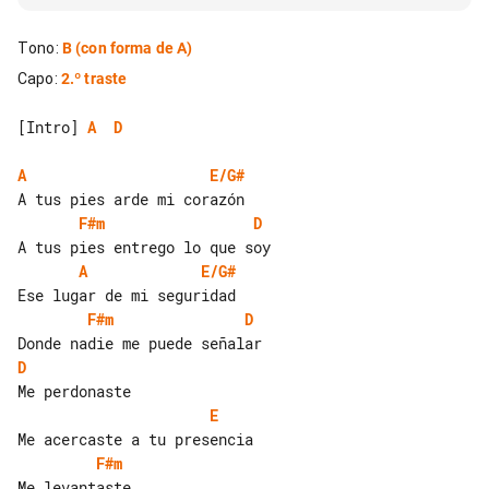
Tono
:
B
(con forma de A)
Capo
:
2.º traste
[Intro] 
A
D
A
E/G#
F#m
D
A
E/G#
F#m
D
D
E
F#m