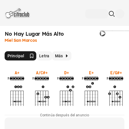
No Hay Lugar Más Alto
Miel San Marcos
Principal
Letra
Más
A
*
A/C#
*
D
*
E
*
E/G#
*
2
2
2
2
2
Continúa después del anuncio