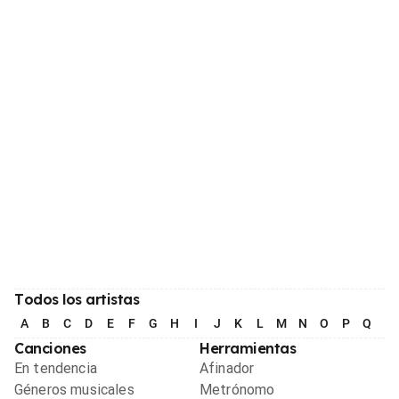
Todos los artistas
A
B
C
D
E
F
G
H
I
J
K
L
M
N
O
P
Q
R
Canciones
Herramientas
En tendencia
Afinador
Géneros musicales
Metrónomo