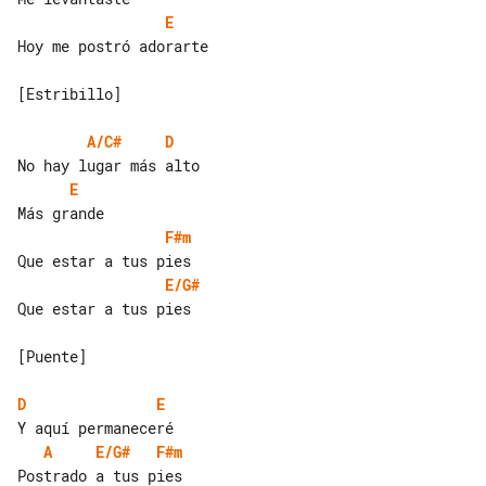
E
Hoy me postró adorarte

[Estribillo]

A/C#
D
E
F#m
E/G#
Que estar a tus pies

[Puente]

D
E
A
E/G#
F#m