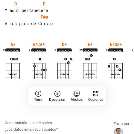
D
E
F#m
A
*
A/C#
*
D
*
E
*
E/G#
*
2
2
2
2
2
2
Tono
Desplazar
Medios
Opciones
Composición
:
Josh Morales
Envío por
¿Los datos están equivocados?