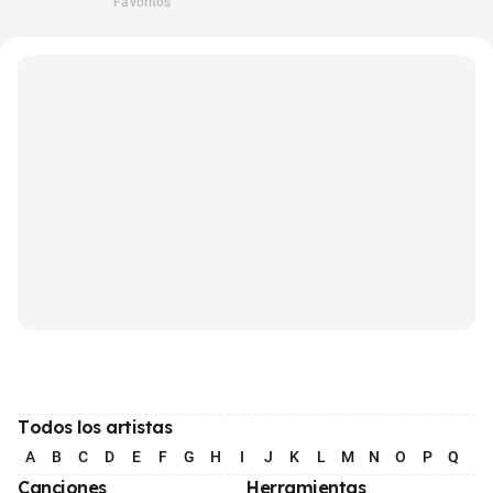
Favoritos
Todos los artistas
A
B
C
D
E
F
G
H
I
J
K
L
M
N
O
P
Q
R
Canciones
Herramientas