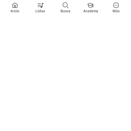
Inicio
Listas
Busca
Academy
Más
Todos los artistas
A
B
C
D
E
F
G
H
I
J
K
L
M
N
O
P
Q
R
Canciones
Herramientas
En tendencia
Afinador
Géneros musicales
Metrónomo
Novedades
Comunidad
Suscripciones
Iniciar sesión o crear una
Cifra Club PRO
cuenta
Enviar acordes
Sobre el sitio web
Condiciones de uso y privacidad