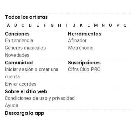
Todos los artistas
A
B
C
D
E
F
G
H
I
J
K
L
M
N
O
P
Q
R
Canciones
Herramientas
En tendencia
Afinador
Géneros musicales
Metrónomo
Novedades
Comunidad
Suscripciones
Iniciar sesión o crear una
Cifra Club PRO
cuenta
Enviar acordes
Sobre el sitio web
Condiciones de uso y privacidad
Ayuda
Descarga la app