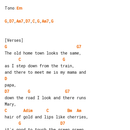
Tono
:
Em
G
,
D7
,
Am7
,
D7
,
C
,
G
,
Am7
,
G
G
G7
C
G
D
D7
G
G7
down the road I look and there runs 

C
Adim
C
Bm
Am
G
D7