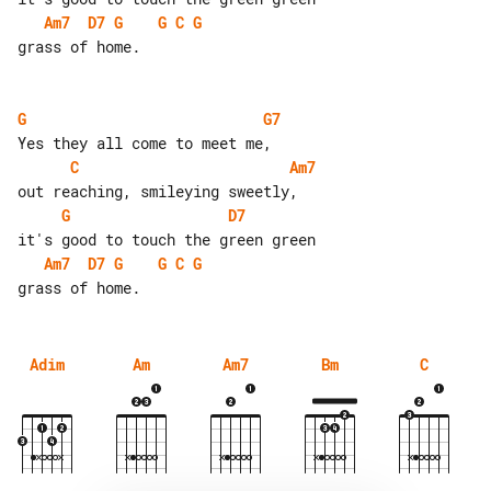
Am7
D7
G
G
C
G
grass of home.

G
G7
C
Am7
G
D7
Am7
D7
G
G
C
G
Adim
Am
Am7
Bm
C