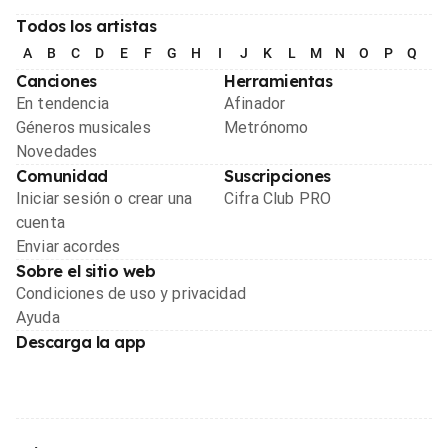
Todos los artistas
A
B
C
D
E
F
G
H
I
J
K
L
M
N
O
P
Q
R
Canciones
Herramientas
En tendencia
Afinador
Géneros musicales
Metrónomo
Novedades
Comunidad
Suscripciones
Iniciar sesión o crear una
Cifra Club PRO
cuenta
Enviar acordes
Sobre el sitio web
Condiciones de uso y privacidad
Ayuda
Descarga la app