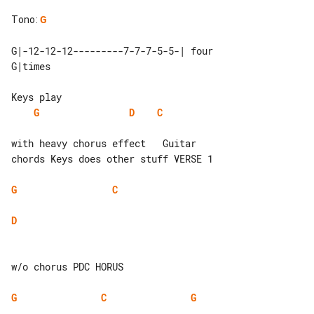
Tono
:
G
G|-12-12-12---------7-7-7-5-5-| four 

G
D
C
with heavy chorus effect   Guitar 

chords Keys does other stuff VERSE 1

G
C
D
w/o chorus PDC HORUS

G
C
G