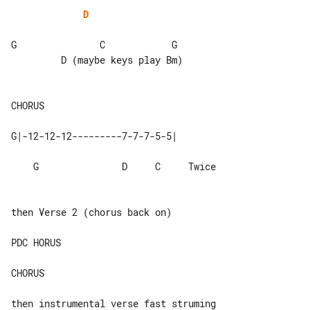
D
G               C            G         

         D (maybe keys play Bm)

    G               D     C     Twice

then Verse 2 (chorus back on)

PDC HORUS

CHORUS

then instrumental verse fast struming 
