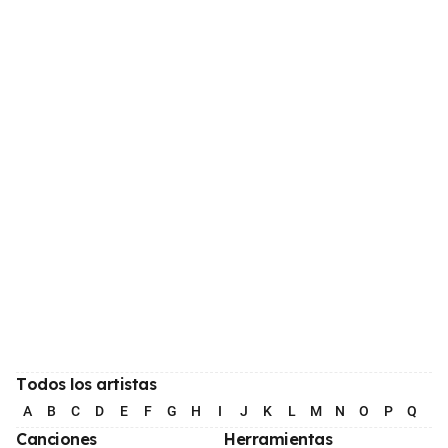
Todos los artistas
A
B
C
D
E
F
G
H
I
J
K
L
M
N
O
P
Q
R
Canciones
Herramientas