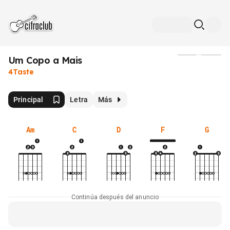
Um Copo a Mais
Medios
4Taste
Principal
Letra
Más
Am
C
D
F
G
Continúa después del anuncio