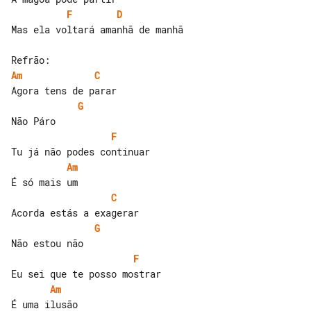
F
D
Mas ela voltará amanhã de manhã

Am
C
G
F
Am
C
G
F
Am
É uma ilusão
