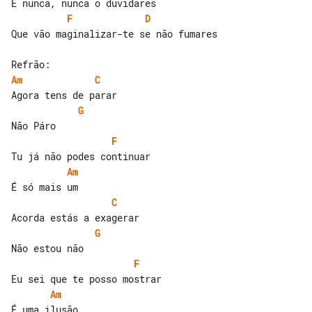
F
D
Que vão maginalizar-te se não fumares

Am
C
G
F
Am
C
G
F
Am
É uma ilusão
