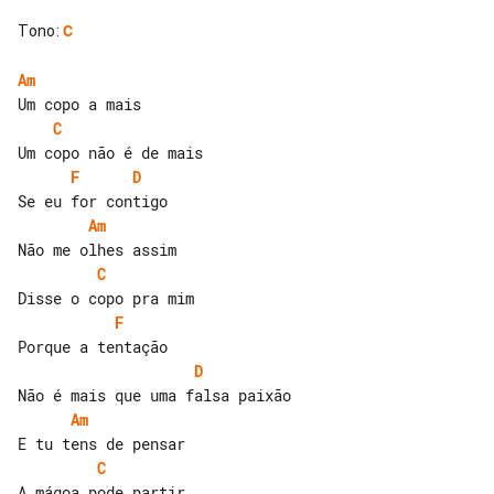
Tono
:
C
Am
C
F
D
Am
C
F
D
Am
C