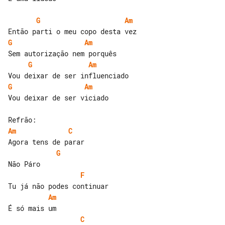
G
Am
G
Am
G
Am
G
Am
Vou deixar de ser viciado

Am
C
G
F
Am
C