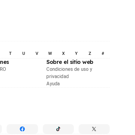
T
U
V
W
X
Y
Z
#
ones
Sobre el sitio web
PRO
Condiciones de uso y
privacidad
Ayuda