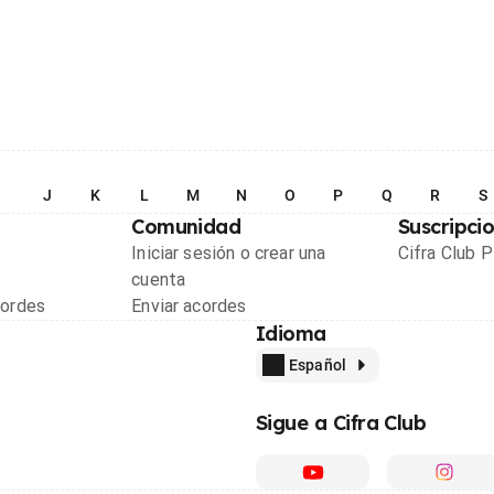
I
J
K
L
M
N
O
P
Q
R
S
Comunidad
Suscripci
Iniciar sesión o crear una
Cifra Club 
cuenta
cordes
Enviar acordes
Idioma
Español
Sigue a Cifra Club