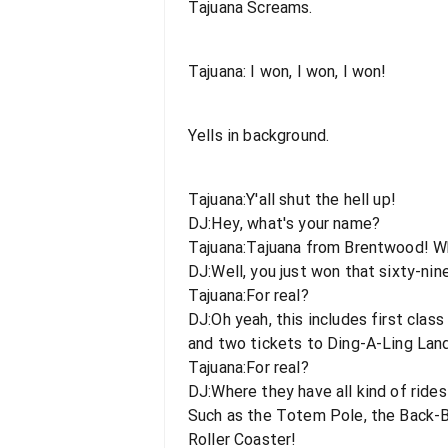
Tajuana Screams.
Tajuana: I won, I won, I won!
Yells in background.
Tajuana:Y'all shut the hell up!
DJ:Hey, what's your name?
Tajuana:Tajuana from Brentwood! W
DJ:Well, you just won that sixty-nin
Tajuana:For real?
DJ:Oh yeah, this includes first class 
and two tickets to Ding-A-Ling Land
Tajuana:For real?
DJ:Where they have all kind of rides 
Such as the Totem Pole, the Back-B
Roller Coaster!