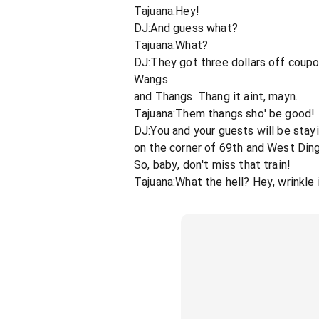
Tajuana:Hey!
DJ:And guess what?
Tajuana:What?
DJ:They got three dollars off coup
Wangs
and Thangs. Thang it aint, mayn.
Tajuana:Them thangs sho' be good!
DJ:You and your guests will be sta
on the corner of 69th and West Din
So, baby, don't miss that train!
Tajuana:What the hell? Hey, wrinkle 