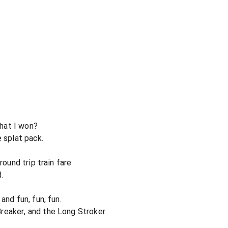
hat I won?
e splat pack.
round trip train fare
.
and fun, fun, fun.
reaker, and the Long Stroker