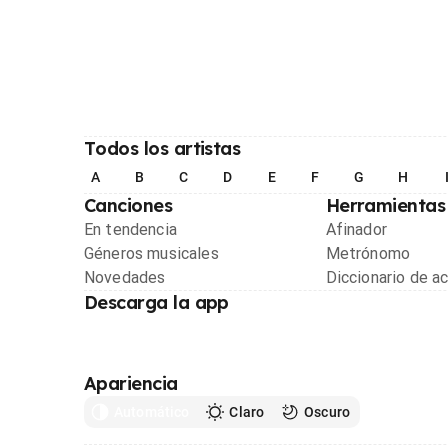
Todos los artistas
A
B
C
D
E
F
G
H
Canciones
Herramientas
En tendencia
Afinador
Géneros musicales
Metrónomo
Novedades
Diccionario de a
Descarga la app
Apariencia
Automático
Claro
Oscuro