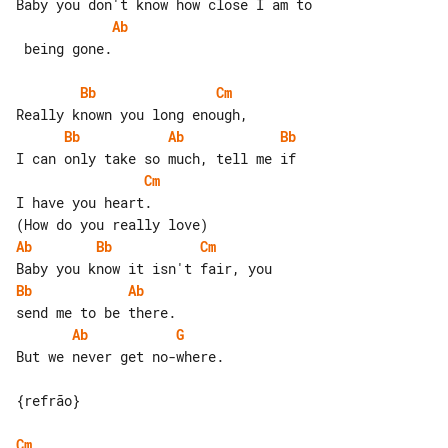
Ab
 being gone.

Bb
Cm
Bb
Ab
Bb
Cm
I have you heart.

Ab
Bb
Cm
Bb
Ab
Ab
G
But we never get no-where.

{refrão}

Cm