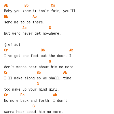
Ab
Bb
Cm
Bb
Ab
Ab
G
But we'd never get no-where.

Cm
Bb
Ab
G
Cm
Bb
Ab
G
Cm
Bb
Ab
G