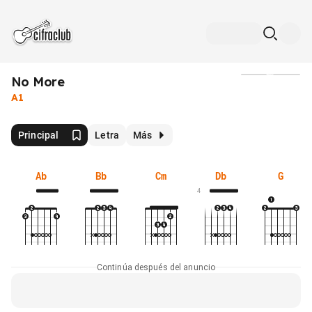
No More
Medios
A1
Principal
Letra
Más
Ab
Bb
Cm
Db
G
4
Continúa después del anuncio