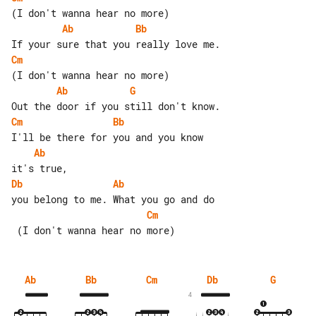
Ab
Bb
Cm
Ab
G
Cm
Bb
Ab
Db
Ab
Cm
Ab
Bb
Cm
Db
G
4