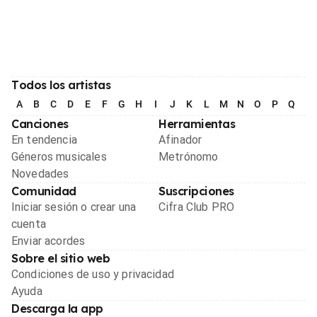
Todos los artistas
A
B
C
D
E
F
G
H
I
J
K
L
M
N
O
P
Q
R
Canciones
Herramientas
En tendencia
Afinador
Géneros musicales
Metrónomo
Novedades
Comunidad
Suscripciones
Iniciar sesión o crear una
Cifra Club PRO
cuenta
Enviar acordes
Sobre el sitio web
Condiciones de uso y privacidad
Ayuda
Descarga la app