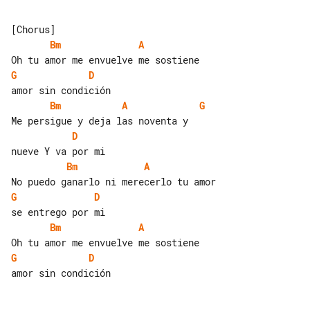
Bm
A
G
D
Bm
A
G
D
Bm
A
G
D
Bm
A
G
D
amor sin condición
