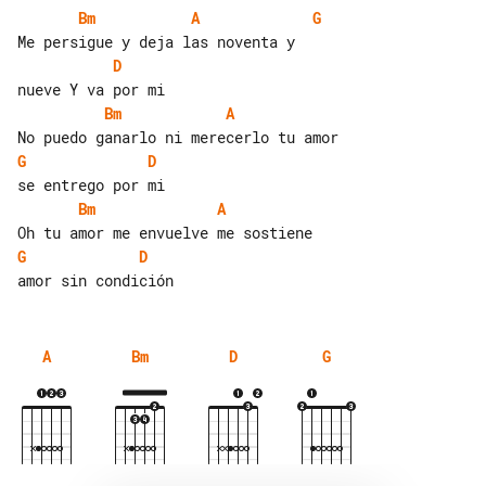
Bm
A
G
D
Bm
A
G
D
Bm
A
G
D
A
Bm
D
G