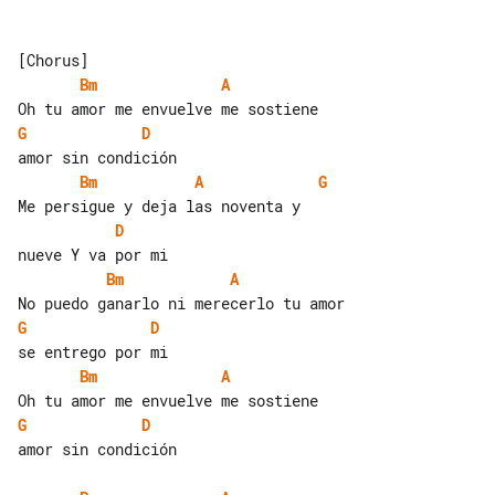
Bm
A
G
D
Bm
A
G
D
Bm
A
G
D
Bm
A
G
D
amor sin condición
