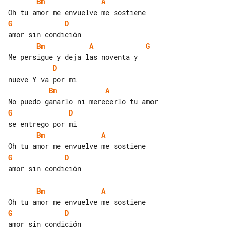
Bm
A
G
D
Bm
A
G
D
Bm
A
G
D
Bm
A
G
D
amor sin condición

Bm
A
G
D