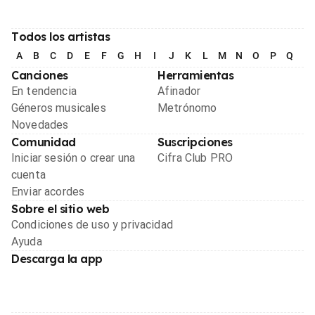
Todos los artistas
A
B
C
D
E
F
G
H
I
J
K
L
M
N
O
P
Q
R
Canciones
Herramientas
En tendencia
Afinador
Géneros musicales
Metrónomo
Novedades
Comunidad
Suscripciones
Iniciar sesión o crear una
Cifra Club PRO
cuenta
Enviar acordes
Sobre el sitio web
Condiciones de uso y privacidad
Ayuda
Descarga la app