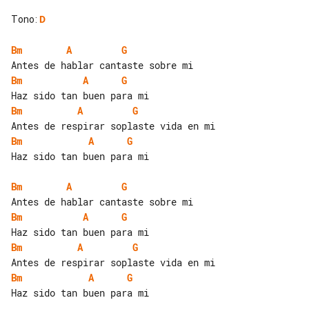
Tono
:
D
Bm
A
G
Bm
A
G
Bm
A
G
Bm
A
G
Haz sido tan buen para mi

Bm
A
G
Bm
A
G
Bm
A
G
Bm
A
G
Haz sido tan buen para mi
