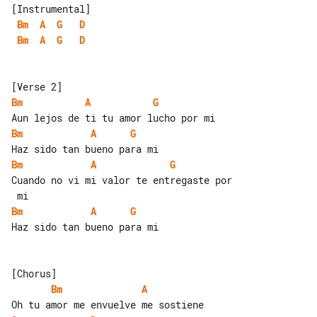
Bm
A
G
D
Bm
A
G
D
Bm
A
G
Bm
A
G
Bm
A
G
Cuando no vi mi valor te entregaste por

Bm
A
G
Haz sido tan bueno para mi

Bm
A