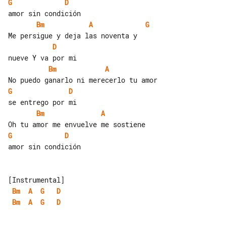
G
D
Bm
A
G
D
Bm
A
G
D
Bm
A
G
D
amor sin condición

Bm
A
G
D
Bm
A
G
D