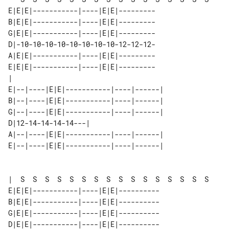
E|E|E|-----------|----|E|E|---------

B|E|E|-----------|----|E|E|---------

G|E|E|-----------|----|E|E|---------

D|-10-10-10-10-10-10-10-10-12-12-12-

A|E|E|-----------|----|E|E|---------

E|E|E|-----------|----|E|E|---------

|                                   

E|--|----|E|E|-----------|----|------| 

B|--|----|E|E|-----------|----|------| 

G|--|----|E|E|-----------|----|------| 

D|12-14-14-14-14---|                   

A|--|----|E|E|-----------|----|------| 

E|--|----|E|E|-----------|----|------| 

|  S  S  S  S  S  S  S  S  S  S  S  S  S  S  S  S

E|E|E|-----------|----|E|E|----------

B|E|E|-----------|----|E|E|----------

G|E|E|-----------|----|E|E|----------

D|E|E|-----------|----|E|E|----------
