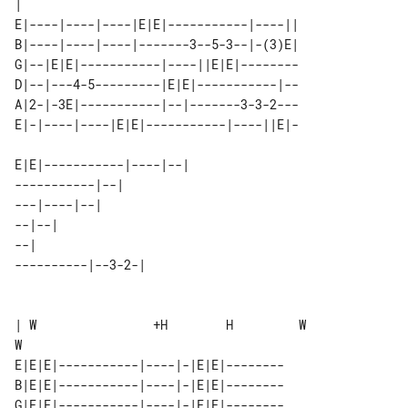
|                                   

E|----|----|----|E|E|-----------|----||

B|----|----|----|-------3--5-3--|-(3)E|

G|--|E|E|-----------|----||E|E|--------

D|--|---4-5---------|E|E|-----------|--

A|2-|-3E|-----------|--|-------3-3-2---

E|-|----|----|E|E|-----------|----||E|-

E|E|-----------|----|--| 

-----------|--|          

---|----|--|             

--|--|                   

--|                      

----------|--3-2-|       

| W                +H        H         W                
W

E|E|E|-----------|----|-|E|E|--------

B|E|E|-----------|----|-|E|E|--------

G|E|E|-----------|----|-|E|E|--------
