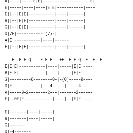
A|----|----|E|E|-----------|----|--|E|

E|-----|----|----|E|E|-----------|----

E||--|E|E|-----------|----|------| 

B||--|E|E|-----------|----|------| 

G||--|E|E|-----------|----|------| 

D|7E|-----------|(7)-|             

A|E|-----------|----|------|       

   E  E E Q    E E E   +E  E E Q  E  E  E

E|E|E|-----------|----|-----|E|E|----

B|E|E|-----------|----|-----|E|E|----

G|---------0--------0-|-(0)-----0----

D|E|-----------|---4-----|-----4-----

A|-----0-2--------2---|-------2------

E|--0E|E|-----------|----|--|E|E|----

|                                    

E|-------|----|-----| 

B|-------|----|-----| 

G|------|             

D|-4-------|          
