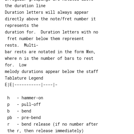
the duration line

Duration letters will always appear 

directly above the note/fret number it 

represents the

duration for.  Duration letters with no

 fret number below them represent 

rests.  Multi-

bar rests are notated in the form Wxn, 

where n is the number of bars to rest 

for.  Low

Tablature Legend

 h   - hammer-on

 p   - pull-off

 b   - bend

 pb  - pre-bend

 r   - bend release (if no number after

 the r, then release immediately)
