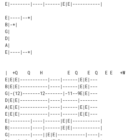
E|--------|----|------|E|E|-----------|

E|----|--*| 

B|-*|       

G|          

D|          

A|          

E|----|--*| 

|  +Q    Q    H          E  Q    E  Q   E E   +W

E|E|E|-----------|----|------|E|E|---

B|E|E|-----------|----|------|E|E|---

G|-(12)-------12-------|-11--9E|E|---

D|E|E|-----------|----|------|-------

A|E|E|-----------|----|------|E|E|---

E|E|E|-----------|----|------|E|E|---

E|--------|----|------|E|E|-----------|

B|--------|----|------|E|E|-----------|

G|--------|----||E|E|-----------|----|-
