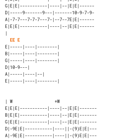
G|E|E|-----------|----|--|E|E|------

D|-----9-------9---|-------10-9-7-9-

A|-7-7---7-7-7---7-|--7--7E|E|------

E|E|E|-----------|----|--|E|E|------

|                                   

E
E
E
E|-----|----|--------| 

B|-----|----|--------| 

G|-----|----|--------| 

D|10-9---|             

A|-----|----|--|       

E|-----|----|--------| 

| W                 +W

E|E|E|-----------|----|--|E|E|-------

B|E|E|-----------|----|--|E|E|-------

G|E|E|-----------|----|--|E|E|-------

D|-9E|E|-----------|----||-(9)E|E|---

A|-9E|E|-----------|----||-(9)E|E|---
