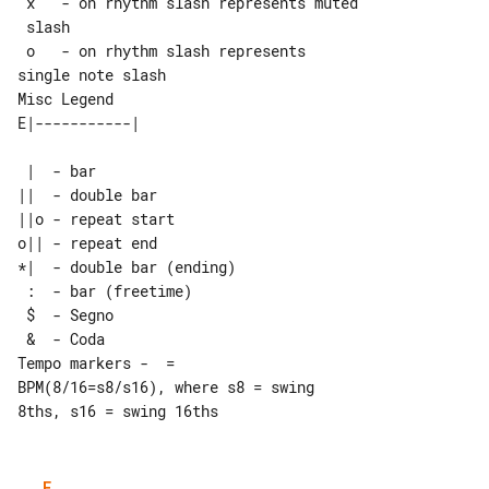
 x   - on rhythm slash represents muted

 slash

 o   - on rhythm slash represents 

Misc Legend

 |  - bar

||  - double bar

||o - repeat start

o|| - repeat end

*|  - double bar (ending)

 :  - bar (freetime)

 $  - Segno

 &  - Coda

Tempo markers - 
 = 

BPM(8/16=s8/s16), where s8 = swing 

E