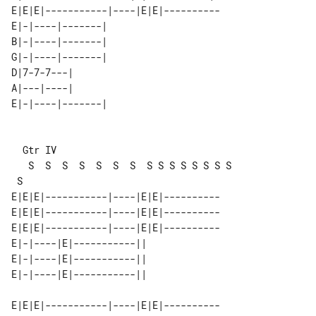
E|E|E|-----------|----|E|E|----------

E|-|----|-------| 

B|-|----|-------| 

G|-|----|-------| 

D|7-7-7---|       

A|---|----|       

  Gtr IV

   S  S  S  S  S  S  S  S S S S S S S S

E|E|E|-----------|----|E|E|----------

E|E|E|-----------|----|E|E|----------

E|E|E|-----------|----|E|E|----------

E|-|----|E|-----------|| 

E|-|----|E|-----------|| 

E|E|E|-----------|----|E|E|----------
