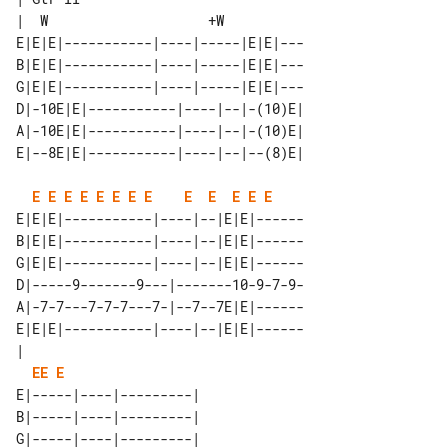
E|E|E|-----------|----|-----|E|E|---

B|E|E|-----------|----|-----|E|E|---

G|E|E|-----------|----|-----|E|E|---

D|-10E|E|-----------|----|--|-(10)E|

A|-10E|E|-----------|----|--|-(10)E|

E
E
E
E
E
E
E
E
E
E
E
E
E
E|E|E|-----------|----|--|E|E|------

B|E|E|-----------|----|--|E|E|------

G|E|E|-----------|----|--|E|E|------

D|-----9-------9---|-------10-9-7-9-

A|-7-7---7-7-7---7-|--7--7E|E|------

E|E|E|-----------|----|--|E|E|------

|                                   

E
E
E
E|-----|----|---------| 

B|-----|----|---------| 

G|-----|----|---------| 
