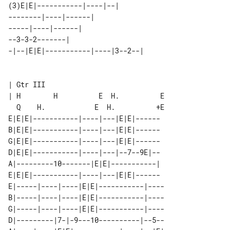
(3)E|E|-----------|----|--|       

--------|----|------|             

-----|----|------|                

--3-3-2-------|                   

-|--|E|E|-----------|----|3--2--| 

| Gtr III

| H        H          E  H.          E 

E|E|E|-----------|----|---|E|E|------

B|E|E|-----------|----|---|E|E|------

G|E|E|-----------|----|---|E|E|------

D|E|E|-----------|----|---|--7--9E|--

A|---------10-------|E|E|-----------|

E|E|E|-----------|----|---|E|E|------

E|-----|----|----|E|E|-----------|----

B|-----|----|----|E|E|-----------|----

G|-----|----|----|E|E|-----------|----

D|---------|7-|-9---10----------|--5--
