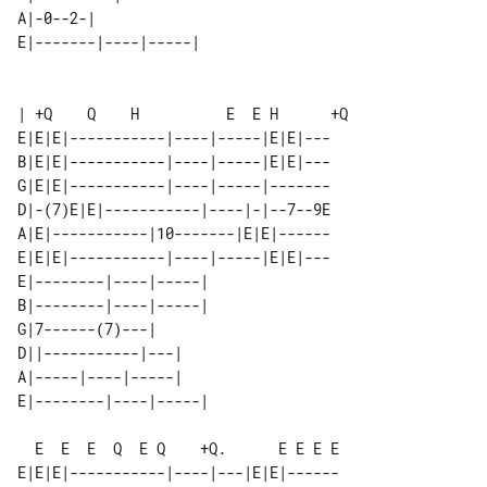
A|-0--2-|             

E|-------|----|-----| 

| +Q    Q    H          E  E H      +Q

E|E|E|-----------|----|-----|E|E|---

B|E|E|-----------|----|-----|E|E|---

G|E|E|-----------|----|-----|-------

D|-(7)E|E|-----------|----|-|--7--9E

A|E|-----------|10-------|E|E|------

E|E|E|-----------|----|-----|E|E|---

E|--------|----|-----| 

B|--------|----|-----| 

G|7------(7)---|       

D||-----------|---|    

A|-----|----|-----|    

  E  E  E  Q  E Q    +Q.      E E E E

E|E|E|-----------|----|---|E|E|------
