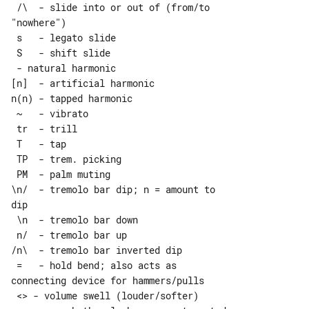
 /\  - slide into or out of (from/to 

"nowhere")

 s   - legato slide

 - natural harmonic

[n]  - artificial harmonic

n(n) - tapped harmonic

 ~   - vibrato

 tr  - trill

 T   - tap

 TP  - trem. picking

 PM  - palm muting

\n/  - tremolo bar dip; n = amount to 

dip

 \n  - tremolo bar down

 n/  - tremolo bar up

/n\  - tremolo bar inverted dip

 =   - hold bend; also acts as 

connecting device for hammers/pulls

 <> - volume swell (louder/softer)
