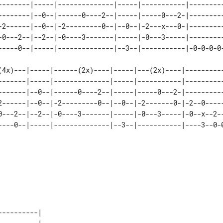
--------|-----|--------------|-----|-----------|---------
--------|--0--|------0----2--|-----|-----0---2-|---------
-2------|--0--|-2---------0--|--0--|-2---x---0-|---------
-0---2--|--2--|-0----3-------|-----|-0---3-----|---------
(4x)---|-----|------(2x)----|-----|---(2x)----|----------
-------|-----|--------------|-----|-----------|----------
-------|--0--|------0----2--|-----|-----0---2-|----------
2------|--0--|-2---------0--|--0--|-2-------0-|-2--0-----
0---2--|--2--|-0----3-------|-----|-0---3-----|-0--x--2--
----0--|-----|--------------|--3--|-----------|----3--0-0
---------| 
