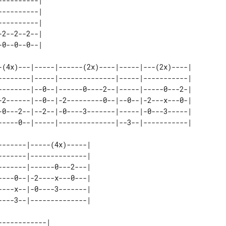
---------| 

---------| 

---------| 

2--2--2--| 

-(4x)---|-----|------(2x)----|-----|---(2x)----| 

--------|-----|--------------|-----|-----------| 

--------|--0--|------0----2--|-----|-----0---2-| 

-2------|--0--|-2---------0--|--0--|-2---x---0-| 

-0---2--|--2--|-0----3-------|-----|-0---3-----| 

------|-----(4x)-----| 

------|--------------| 

------|------0---2---| 

---0--|-2----x---0---| 

---x--|-0----3-------| 

-----------| 
