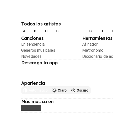
Todos los artistas
A
B
C
D
E
F
G
H
Canciones
Herramientas
En tendencia
Afinador
Géneros musicales
Metrónomo
Novedades
Diccionario de a
Descarga la app
Apariencia
Automático
Claro
Oscuro
Más música en