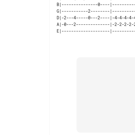
B|---------------0----|----------
G|-----------2--------|----------
D|-2---4-----0---2----|-4-4-4-4-4
A|-0---2--------------|-2-2-2-2-2