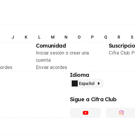
I
J
K
L
M
N
O
P
Q
R
S
Comunidad
Suscripci
Iniciar sesión o crear una
Cifra Club 
cuenta
cordes
Enviar acordes
Idioma
Español
Sigue a Cifra Club