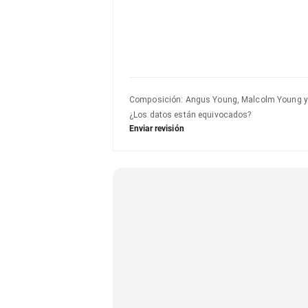
Composición
:
Angus Young, Malcolm Young y
¿Los datos están equivocados?
Enviar revisión