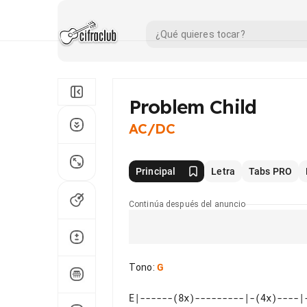
Problem Child
AC/DC
Principal
Letra
Tabs PRO
Continúa después del anuncio
Tono
:
G
E|------(8x)---------|-(4x)----|