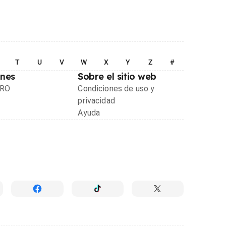
T
U
V
W
X
Y
Z
#
ones
Sobre el sitio web
PRO
Condiciones de uso y
privacidad
Ayuda