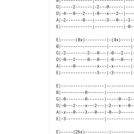
B|-------------|------------|----
G|-----2-------|-2---0------|----
D|-4---0---2---|-0---x---2--|----
A|-2-------0---|-----3---0--|-2--
E|------(8x)---------|-(4x)----|
B|-------------------|---------|
G|-2---------2---0---|-0---2---|
D|-0---2-----0---0---|-0---0---|
A|-----0---------x---|-x-------|
E|------------------|------------
B|----------0-------|------------
G|-0--------0-------|-----0---2--
D|-0---2----x---2---|-2---x---0--
A|-x---0----3---0---|-0---3------
E|-----(26x)----------|----------