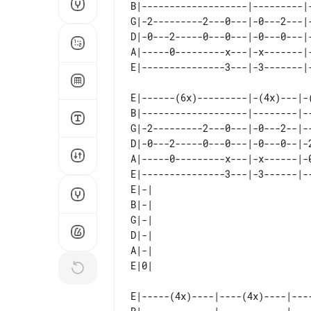
B|-------------------|---------|
G|-2---------2---0---|-0---2---|
D|-0---2-----0---0---|-0---0---|
A|-----0---------x---|-x-------|
E|------(6x)---------|-(4x)---|-
B|-------------------|--------|-
G|-2---------2---0---|-0---2--|-
D|-0---2-----0---0---|-0---0--|-
A|-----0---------x---|-x------|-
E|---------------3---|-3------|-
E|-| 

B|-| 

G|-| 

D|-| 

A|-| 

E|-----(4x)----|----(4x)----|----