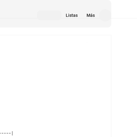
Listas
Más
Medios
----|
