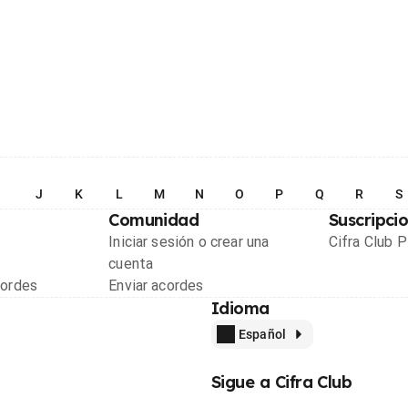
I
J
K
L
M
N
O
P
Q
R
S
Comunidad
Suscripci
Iniciar sesión o crear una
Cifra Club 
cuenta
cordes
Enviar acordes
Idioma
Español
Sigue a Cifra Club