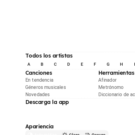
Todos los artistas
A
B
C
D
E
F
G
H
Canciones
Herramientas
En tendencia
Afinador
Géneros musicales
Metrónomo
Novedades
Diccionario de a
Descarga la app
Apariencia