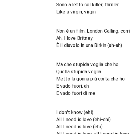
Sono a letto col killer, thriller
Like a virgin, virgin
Non è un film, London Calling, corri
Ah, I love Britney
È il diavolo in una Birkin (ah-ah)
Ma che stupida voglia che ho
Quella stupida voglia
Metto la gonna più corta che ho
E vado fuori, ah
E vado fuori di me
I don't know (ehi)
All I need is love (ehi-ehi)
All I need is love (ehi)
All I need is love, all I need is love