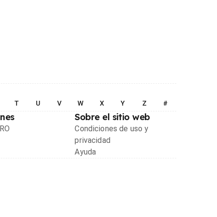
T
U
V
W
X
Y
Z
#
ones
Sobre el sitio web
PRO
Condiciones de uso y
privacidad
Ayuda