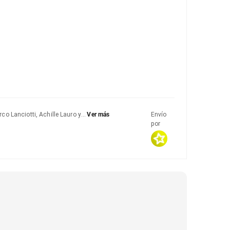
rco Lanciotti, Achille Lauro y
Ver más
Envío
por