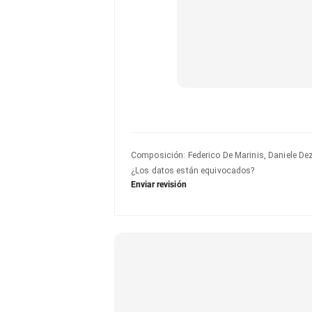
Composición
:
Federico De Marinis, Daniele Dez
Simon Pietro Manzari
¿Los datos están equivocados?
Enviar revisión