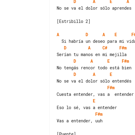
D
A
E
A
No se va el dolor sólo aprendes

[Estribillo 2]

A
D
A
E
F
D
A
C#
F#m
D
A
E
F#m
D
A
E
F#m
E
F#m
Vas a entender, uuh

[Puente]
