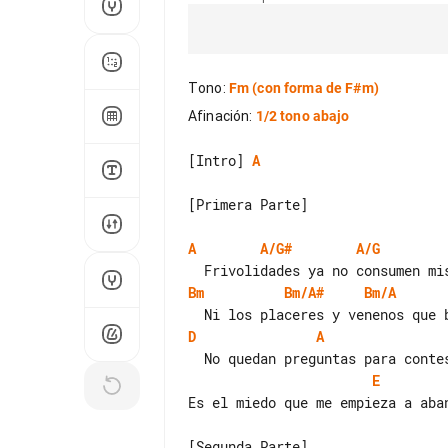
Tono
:
Fm
(con forma de F#m)
Afinación
:
1/2 tono abajo
[Intro] 
A
[Primera Parte]

A
A/G#
A/G
Bm
Bm/A#
Bm/A
D
A
E
Es el miedo que me empieza a aban
[Segunda Parte]
