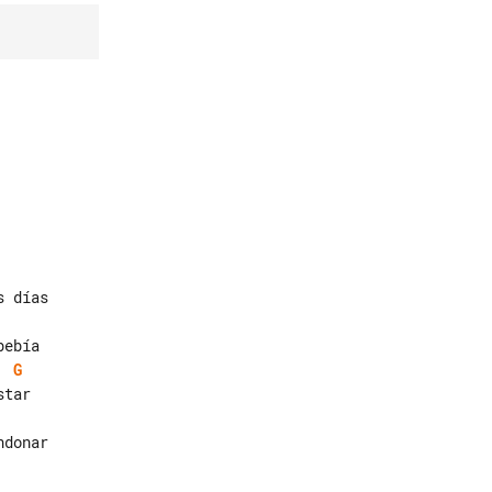
G
donar
