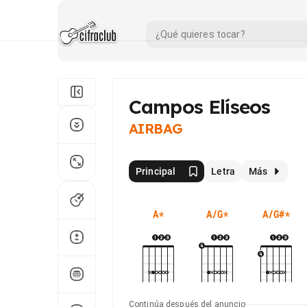
Campos Elíseos
AIRBAG
Principal
Letra
Más
A
*
A/G
*
A/G#
*
Continúa después del anuncio