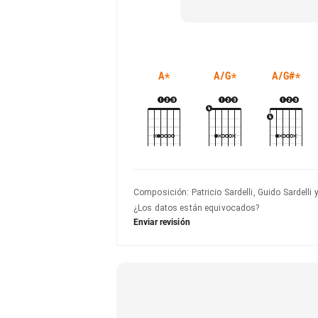
A
*
A/G
*
A/G#
*
Composición
:
Patricio Sardelli, Guido Sardelli 
¿Los datos están equivocados?
Enviar revisión