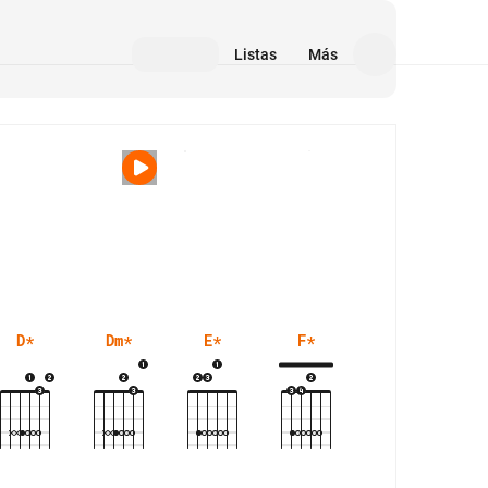
Listas
Más
Medios
D
*
Dm
*
E
*
F
*
F#m
*