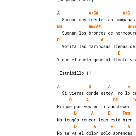
A
A/G#
A/G
Bm
Bm/A#
Bm/
D
A
E
Y que el canto gane al llanto y a
[Estribillo 1]

A
D
A
E
D
A
C#
F
D
A
E
F#m
D
A
E
A
No se va el dolor sólo aprendes
