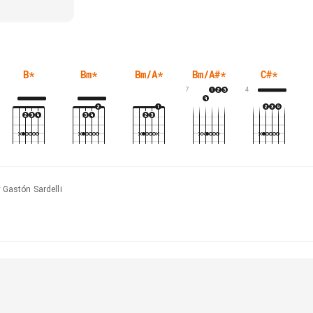
B
*
Bm
*
Bm/A
*
Bm/A#
*
C#
*
7
4
y Gastón Sardelli