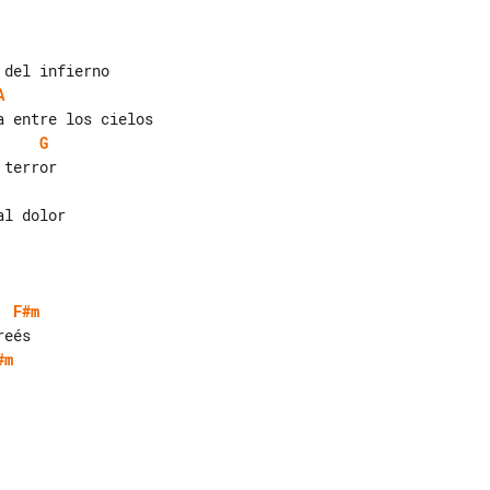
A
G
l dolor

F#m
#m