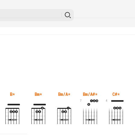
B
*
Bm
*
Bm/A
*
Bm/A#
*
C#
*
7
4