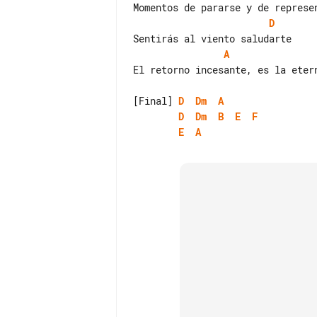
D
A
El retorno incesante, es la etern
[Final] 
D
Dm
A
D
Dm
B
E
F
E
A