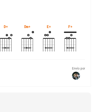
D
*
Dm
*
E
*
F
*
F#m
*
Envío por