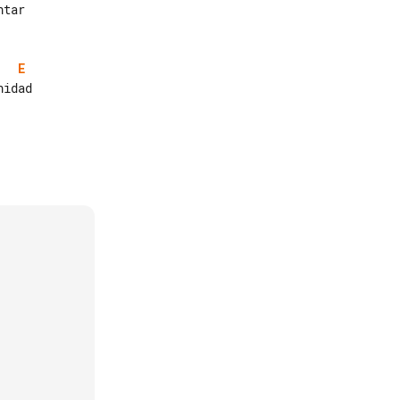
E
idad
