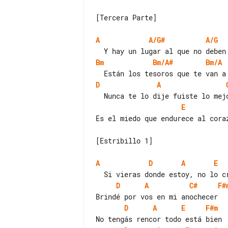
[Tercera Parte]

A
A/G#
A/G
Bm
Bm/A#
Bm/A
D
A
E
Es el miedo que endurece al coraz
[Estribillo 1]

A
D
A
E
D
A
C#
F#
D
A
E
F#m