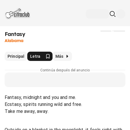
Fantasy
Medios
Alabama
Principal
Letra
Más
Continúa después del anuncio
Fantasy, midnight and you and me.
Ecstasy, spirits running wild and free.
Take me away, away.
Outside on a blanket in the moonlight, it feels right with