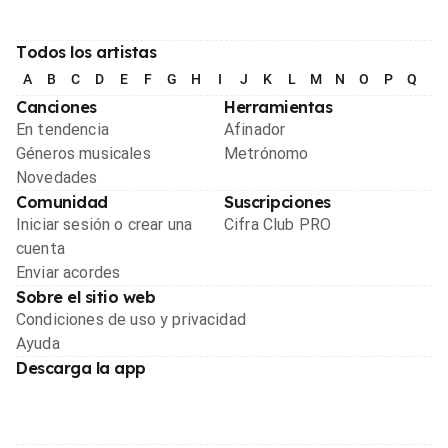
Todos los artistas
A
B
C
D
E
F
G
H
I
J
K
L
M
N
O
P
Q
R
Canciones
Herramientas
En tendencia
Afinador
Géneros musicales
Metrónomo
Novedades
Comunidad
Suscripciones
Iniciar sesión o crear una
Cifra Club PRO
cuenta
Enviar acordes
Sobre el sitio web
Condiciones de uso y privacidad
Ayuda
Descarga la app