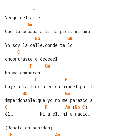
F
Am
Bb
Gm
C
F
Gm
C
F
Bb
Gm
C
F
Am
 (
Bb
C
)

él…           Ni a él, ni a nadie…

F
Am