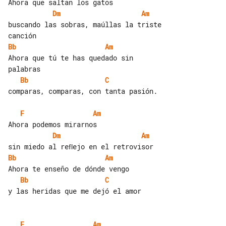
Dm
Am
buscando las sobras, maúllas la triste 

Bb
Am
Ahora que tú te has quedado sin 

Bb
C
comparas, comparas, con tanta pasión.

F
Am
Dm
Am
Bb
Am
Bb
C
y las heridas que me dejó el amor

F
Am