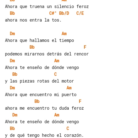
Bb
C#°
Bb/D
C/E
ahora nos entra la tos.

Dm
Am
Bb
F
Dm
Am
Bb
C
Dm
Am
Bb
F
Dm
Am
Bb
C
y de qué tengo hecho el corazón.
