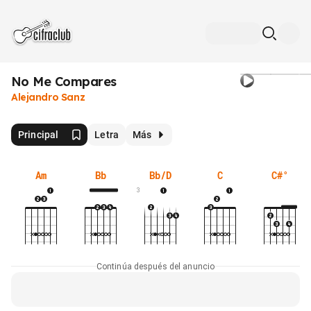
No Me Compares
Alejandro Sanz
Principal
Letra
Más
Am
Bb
Bb/D
C
C#°
3
Continúa después del anuncio