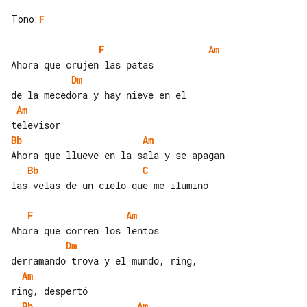
Tono
:
F
F
Am
Dm
Am
Bb
Am
Bb
C
las velas de un cielo que me iluminó

F
Am
Dm
Am
Bb
Am