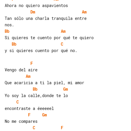
Dm
Am
Tan sólo una charla tranquila entre 

Bb
Am
Bb
C
y si quieres cuento por qué no.

F
Am
Bb
Gm
C
F
Gm
C
F