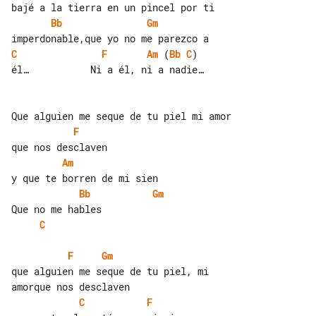
Bb
Gm
C
F
Am
 (
Bb
C
)

él…           Ni a él, ni a nadie…

F
Am
Bb
Gm
C
F
Gm
que alguien me seque de tu piel, mi 

C
F