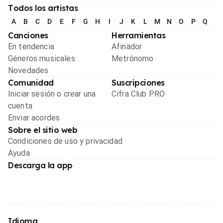
Todos los artistas
A
B
C
D
E
F
G
H
I
J
K
L
M
N
O
P
Q
R
Canciones
Herramientas
En tendencia
Afinador
Géneros musicales
Metrónomo
Novedades
Comunidad
Suscripciones
Iniciar sesión o crear una
Cifra Club PRO
cuenta
Enviar acordes
Sobre el sitio web
Condiciones de uso y privacidad
Ayuda
Descarga la app
Idioma