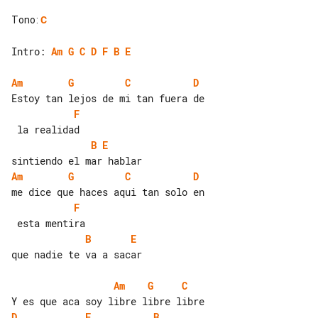
Tono
:
C
Intro: 
Am
G
C
D
F
B
E
Am
G
C
D
F
B
E
Am
G
C
D
F
B
E
que nadie te va a sacar

Am
G
C
D
F
B