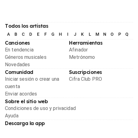
Todos los artistas
A
B
C
D
E
F
G
H
I
J
K
L
M
N
O
P
Q
R
Canciones
Herramientas
En tendencia
Afinador
Géneros musicales
Metrónomo
Novedades
Comunidad
Suscripciones
Iniciar sesión o crear una
Cifra Club PRO
cuenta
Enviar acordes
Sobre el sitio web
Condiciones de uso y privacidad
Ayuda
Descarga la app