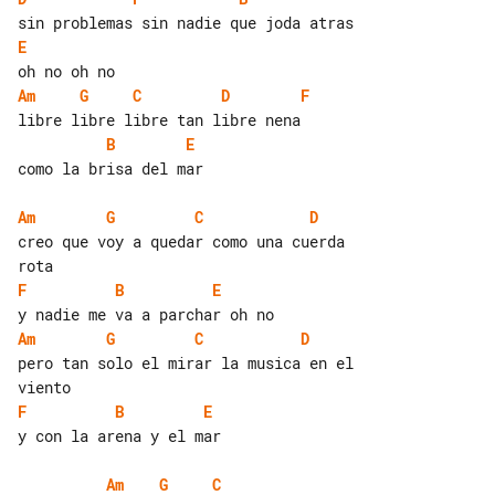
E
Am
G
C
D
F
B
E
como la brisa del mar

Am
G
C
D
creo que voy a quedar como una cuerda 

F
B
E
Am
G
C
D
pero tan solo el mirar la musica en el 

F
B
E
y con la arena y el mar

Am
G
C