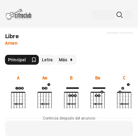
Libre
Medios
Amen
Principal
Letra
Más
A
Am
B
Bm
C
Continúa después del anuncio