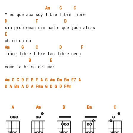
Am
G
C
D
F
B
E
Am
G
C
D
F
B
E
como la brisa del mar

Am
G
C
D
F
B
E
A
G
Am
Dm
Bm
E7
A
D
A
Bm
A
D
A
F#m
G
D
G
D
F#m
A
Am
B
Bm
C