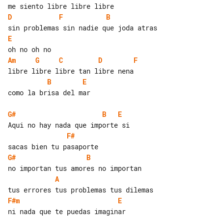
D
F
B
E
Am
G
C
D
F
B
E
como la brisa del mar

G#
B
E
F#
G#
B
A
F#m
E
ni nada que te puedas imaginar
