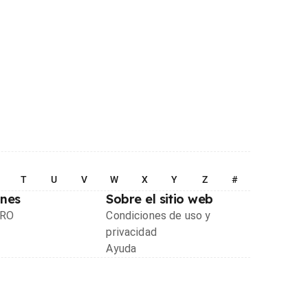
T
U
V
W
X
Y
Z
#
ones
Sobre el sitio web
PRO
Condiciones de uso y
privacidad
Ayuda