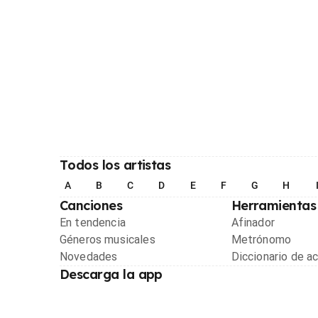
Todos los artistas
A
B
C
D
E
F
G
H
Canciones
Herramientas
En tendencia
Afinador
Géneros musicales
Metrónomo
Novedades
Diccionario de a
Descarga la app