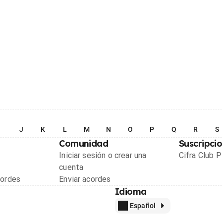
I
J
K
L
M
N
O
P
Q
R
S
Comunidad
Suscripci
Iniciar sesión o crear una
Cifra Club 
cuenta
cordes
Enviar acordes
Idioma
Español