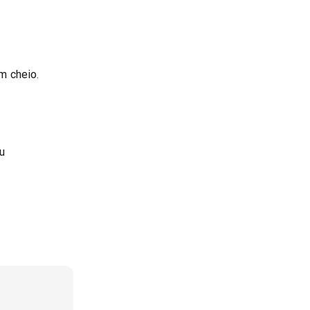
m cheio.
u