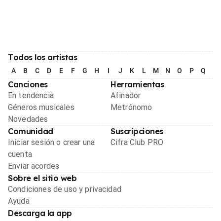
Todos los artistas
A
B
C
D
E
F
G
H
I
J
K
L
M
N
O
P
Q
R
Canciones
Herramientas
En tendencia
Afinador
Géneros musicales
Metrónomo
Novedades
Comunidad
Suscripciones
Iniciar sesión o crear una
Cifra Club PRO
cuenta
Enviar acordes
Sobre el sitio web
Condiciones de uso y privacidad
Ayuda
Descarga la app