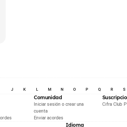
I
J
K
L
M
N
O
P
Q
R
S
Comunidad
Suscripci
Iniciar sesión o crear una
Cifra Club 
cuenta
cordes
Enviar acordes
Idioma