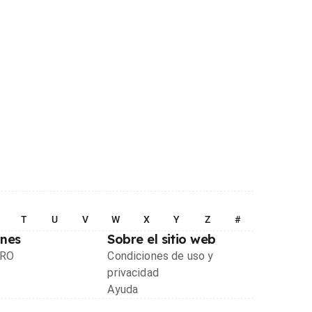
T
U
V
W
X
Y
Z
#
ones
Sobre el sitio web
PRO
Condiciones de uso y
privacidad
Ayuda