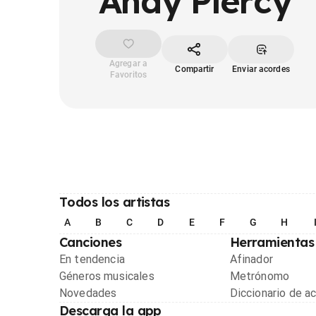
Andy Piercy
Agregar a
Compartir
Enviar acordes
Favoritos
Todos los artistas
A
B
C
D
E
F
G
H
Canciones
Herramientas
En tendencia
Afinador
Géneros musicales
Metrónomo
Novedades
Diccionario de a
Descarga la app