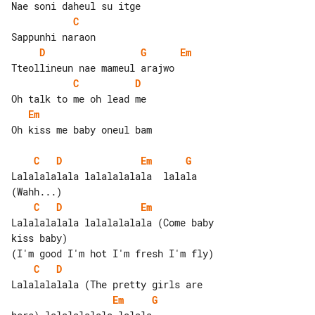
C
D
G
Em
C
D
Em
Oh kiss me baby oneul bam

C
D
Em
G
Lalalalalala lalalalalala  lalala 

C
D
Em
Lalalalalala lalalalalala (Come baby 

kiss baby)

C
D
Em
G