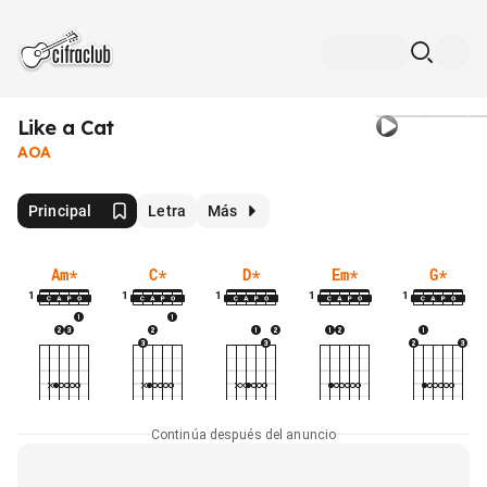
Like a Cat
AOA
Principal
Letra
Más
Am
*
C
*
D
*
Em
*
G
*
1
1
1
1
1
Continúa después del anuncio