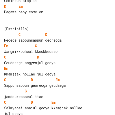
D
Em
Dagawa baby come on

C
D
Em
G
C
D
Em
C
D
Em
G
C
D
Em
Salmyeosi anajul geoya kkamjjak nollae 
