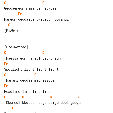
C
D
Em
G
(MiAW~)

C
D
Em
C
D
Em
C
D
Em
G
C