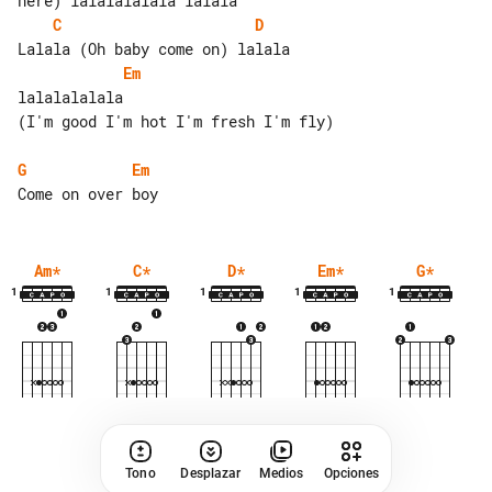
C
D
Em
lalalalalala

(I'm good I'm hot I'm fresh I'm fly)

G
Em
Am
*
C
*
D
*
Em
*
G
*
1
1
1
1
1
Tono
Desplazar
Medios
Opciones