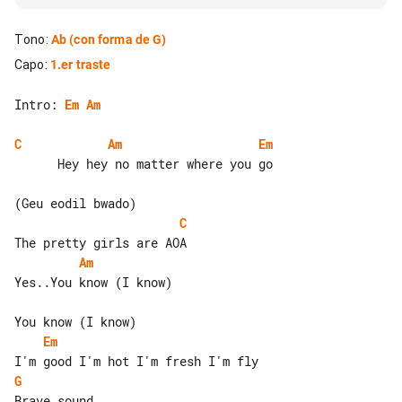
Tono
:
Ab
(con forma de G)
Capo
:
1.er traste
Intro: 
Em
Am
C
Am
Em
      Hey hey no matter where you go

C
Am
Yes..You know (I know)

Em
G
Brave sound
