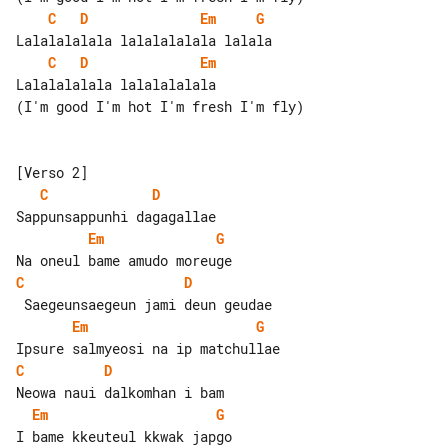
C
D
Em
G
C
D
Em
Lalalalalala lalalalalala

(I'm good I'm hot I'm fresh I'm fly)

C
D
Em
G
C
D
Em
G
C
D
Em
G