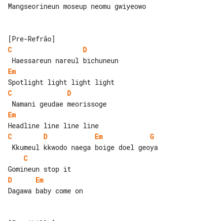
Mangseorineun moseup neomu gwiyeowo

C
D
Em
C
D
Em
C
D
Em
G
C
D
Em
Dagawa baby come on
