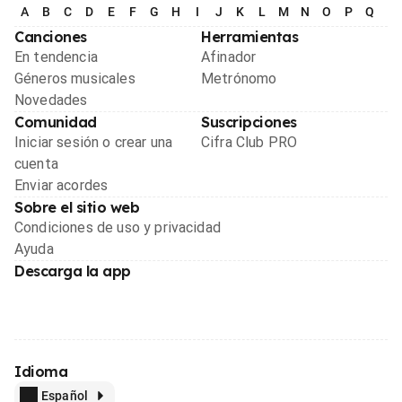
A
B
C
D
E
F
G
H
I
J
K
L
M
N
O
P
Q
R
Canciones
Herramientas
En tendencia
Afinador
Géneros musicales
Metrónomo
Novedades
Comunidad
Suscripciones
Iniciar sesión o crear una
Cifra Club PRO
cuenta
Enviar acordes
Sobre el sitio web
Condiciones de uso y privacidad
Ayuda
Descarga la app
Idioma
Español