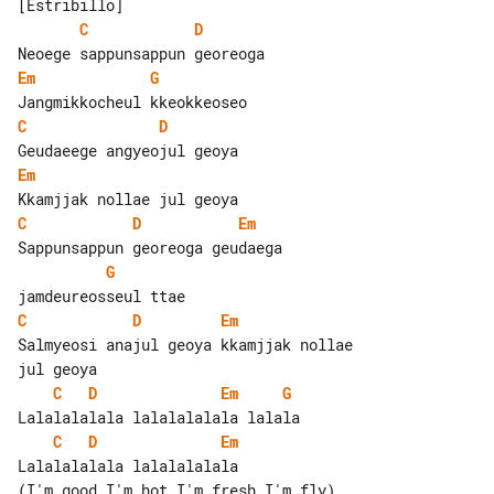
C
D
Em
G
C
D
Em
C
D
Em
G
C
D
Em
Salmyeosi anajul geoya kkamjjak nollae 

C
D
Em
G
C
D
Em
Lalalalalala lalalalalala
