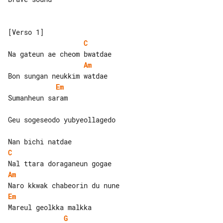
C
Am
Em
Sumanheun saram

Geu sogeseodo yubyeollagedo

C
Am
Em
G