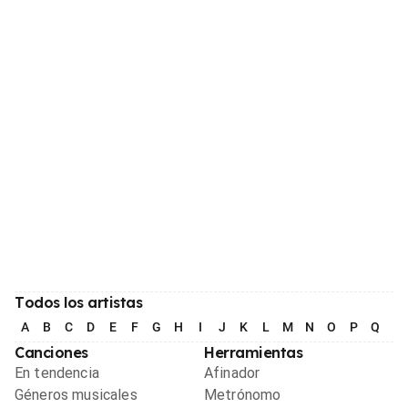
Todos los artistas
A
B
C
D
E
F
G
H
I
J
K
L
M
N
O
P
Q
R
Canciones
Herramientas
En tendencia
Afinador
Géneros musicales
Metrónomo