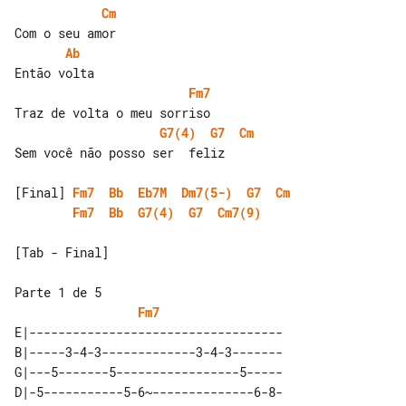
Cm
Ab
Fm7
G7(4)
G7
Cm
Sem você não posso ser  feliz

[Final] 
Fm7
Bb
Eb7M
Dm7(5-)
G7
Cm
Fm7
Bb
G7(4)
G7
Cm7(9)
[Tab - Final]

Parte 1 de 5

Fm7
E|-----------------------------------

B|-----3-4-3-------------3-4-3-------

G|---5-------5-----------------5-----

D|-5-----------5-6~--------------6-8-
