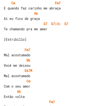
Cm
Fm7
Ab
G7
G7(4)
G7
Te chamando pra me amar

[Estribillo]

Fm7
Bb
Eb7M
Cm
Ab
Fm7