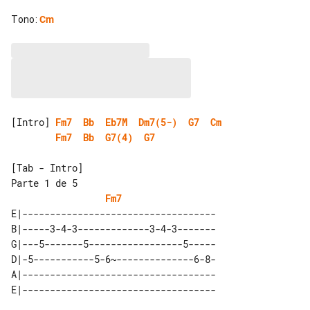
Tono
:
Cm
[Intro] 
Fm7
Bb
Eb7M
Dm7(5-)
G7
Cm
Fm7
Bb
G7(4)
G7
[Tab - Intro]

Parte 1 de 5

Fm7
E|-----------------------------------

B|-----3-4-3-------------3-4-3-------

G|---5-------5-----------------5-----

D|-5-----------5-6~--------------6-8-

A|-----------------------------------
