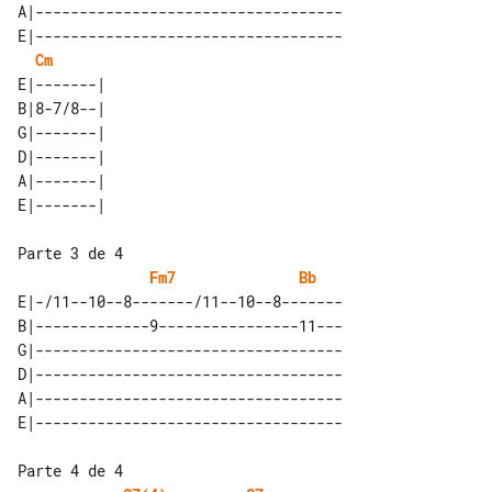
A|-----------------------------------

E|-----------------------------------

Cm
E|-------| 

B|8-7/8--| 

G|-------| 

D|-------| 

A|-------| 

Parte 3 de 4

Fm7
Bb
E|-/11--10--8-------/11--10--8-------

B|-------------9----------------11---

G|-----------------------------------

D|-----------------------------------

A|-----------------------------------

Parte 4 de 4
