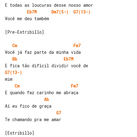
Eb7M
Dm7(5-)
G7(13-)
Você me deu também

[Pre-Estribillo]

Cm
Fm7
Bb
Eb7M
G7(13-)
Cm
Fm7
Ab
G7
Te chamando pra me amar

[Estribillo]
