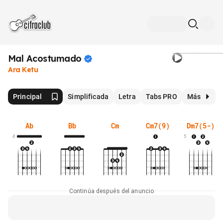
Mal
Acostumado
Ara Ketu
Principal
Simplificada
Letra
Tabs PRO
Más
Ab
Bb
Cm
Cm7(9)
Dm7(5-)
4
5
Continúa después del anuncio