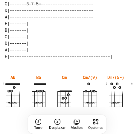
G|-------8-7-5~----------------------

D|-----------------------------------

A|-----------------------------------

E|-------| 

B|-------| 

G|-------| 

D|-------| 

Ab
Bb
Cm
Cm7(9)
Dm7(5-)
4
5
6
Tono
Desplazar
Medios
Opciones