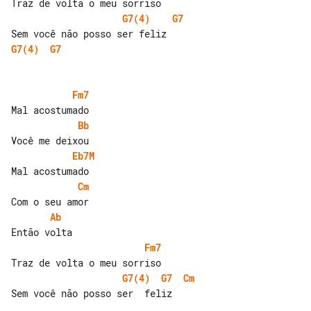
G7(4)
G7
G7(4)
G7
Fm7
Bb
Eb7M
Cm
Ab
Fm7
G7(4)
G7
Cm
Sem você não posso ser  feliz
