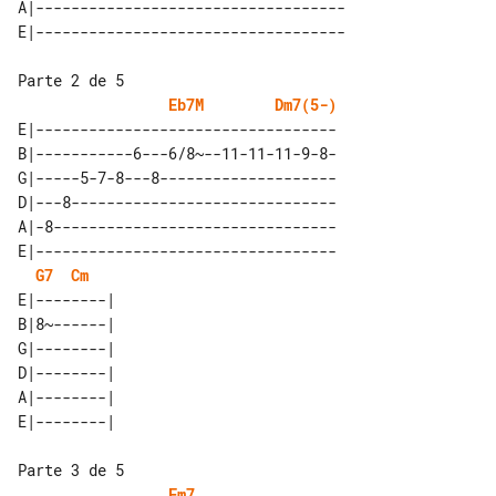
A|-----------------------------------

Parte 2 de 5

Eb7M
Dm7(5-)
E|----------------------------------

B|-----------6---6/8~--11-11-11-9-8-

G|-----5-7-8---8--------------------

D|---8------------------------------

A|-8--------------------------------

E|----------------------------------

G7
Cm
E|--------| 

B|8~------| 

G|--------| 

D|--------| 

A|--------| 

Parte 3 de 5

Fm7