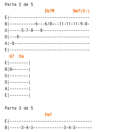
Parte 2 de 5

Eb7M
Dm7(5-)
E|----------------------------------

B|-----------6---6/8~--11-11-11-9-8-

G|-----5-7-8---8--------------------

D|---8------------------------------

A|-8--------------------------------

E|----------------------------------

G7
Cm
E|--------| 

B|8~------| 

G|--------| 

D|--------| 

A|--------| 

Parte 3 de 5

Fm7
E|-----------------------------------

B|-----3-4-3-------------3-4-3-------
