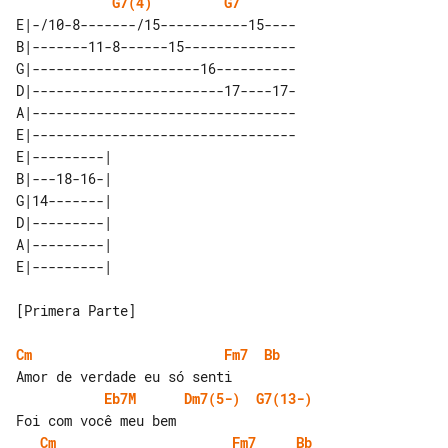
G7(4)
G7
E|-/10-8-------/15-----------15----

B|-------11-8------15--------------

G|---------------------16----------

D|------------------------17----17-

A|---------------------------------

E|---------------------------------

E|---------| 

B|---18-16-| 

G|14-------| 

D|---------| 

A|---------| 

[Primera Parte]

Cm
Fm7
Bb
Eb7M
Dm7(5-)
G7(13-)
Cm
Fm7
Bb