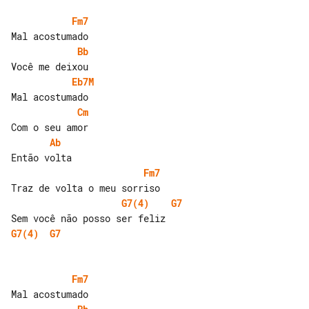
Fm7
Bb
Eb7M
Cm
Ab
Fm7
G7(4)
G7
G7(4)
G7
Fm7