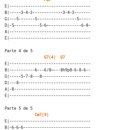
E|-----------------------------------

B|-----3-4-3-------------3-4-3-------

G|---5-------5-----------------5-----

D|-5-----------5-6~--------------6-8-

A|-----------------------------------

Parte 4 de 5

G7(4)
G7
E|-----------------------------------

B|-----------6---6/8~---8h9p8-6-8-6--

G|-----5-7-8---8---------------------

D|---8-------------------------------

A|-8---------------------------------

Parte 5 de 5

Cm7(9)
E|-----------------------------------

B|-6-6-6-----------------------------
