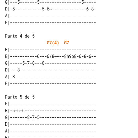
G|---5-------5-----------------5-----

D|-5-----------5-6~--------------6-8-

A|-----------------------------------

Parte 4 de 5

G7(4)
G7
E|-----------------------------------

B|-----------6---6/8~---8h9p8-6-8-6--

G|-----5-7-8---8---------------------

D|---8-------------------------------

A|-8---------------------------------

Parte 5 de 5

E|-----------------------------------

B|-6-6-6-----------------------------

G|-------8-7-5~----------------------

D|-----------------------------------

A|-----------------------------------
