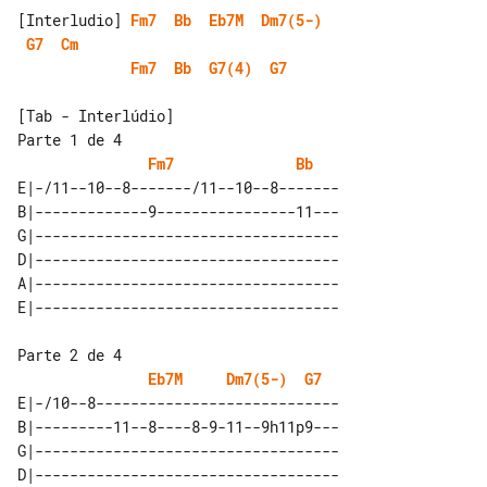
[Interludio] 
Fm7
Bb
Eb7M
Dm7(5-)
G7
Cm
Fm7
Bb
G7(4)
G7
[Tab - Interlúdio]

Parte 1 de 4

Fm7
Bb
E|-/11--10--8-------/11--10--8-------

B|-------------9----------------11---

G|-----------------------------------

D|-----------------------------------

A|-----------------------------------

Parte 2 de 4

Eb7M
Dm7(5-)
G7
E|-/10--8----------------------------

B|---------11--8----8-9-11--9h11p9---

G|-----------------------------------

D|-----------------------------------
