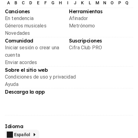
A
B
C
D
E
F
G
H
I
J
K
L
M
N
O
P
Q
R
Canciones
Herramientas
En tendencia
Afinador
Géneros musicales
Metrónomo
Novedades
Comunidad
Suscripciones
Iniciar sesión o crear una
Cifra Club PRO
cuenta
Enviar acordes
Sobre el sitio web
Condiciones de uso y privacidad
Ayuda
Descarga la app
Idioma
Español