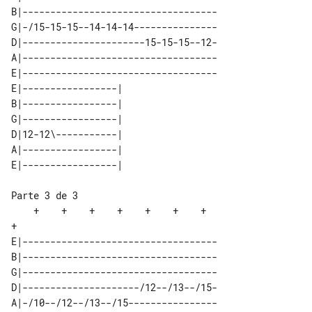
B|-----------------------------------

G|-/15-15-15--14-14-14---------------

D|----------------------15-15-15--12-

A|-----------------------------------

E|-----------------------------------

E|-----------------| 

B|-----------------| 

G|-----------------| 

D|12-12\-----------| 

A|-----------------| 

Parte 3 de 3

    +    +    +    +    +    +    +    

E|-----------------------------------

B|-----------------------------------

G|-----------------------------------

D|---------------------/12--/13--/15-

A|-/10--/12--/13--/15----------------
