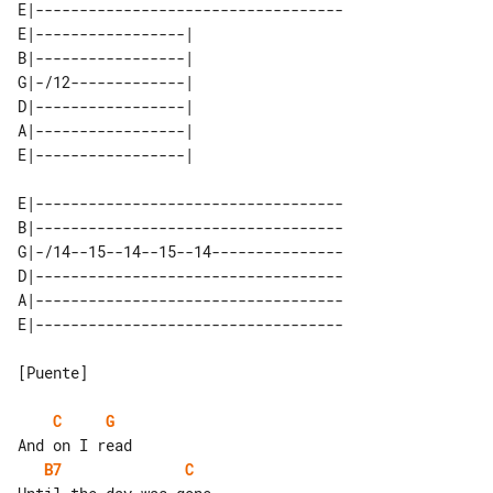
E|-----------------------------------

E|-----------------| 

B|-----------------| 

G|-/12-------------| 

D|-----------------| 

A|-----------------| 

E|-----------------------------------

B|-----------------------------------

G|-/14--15--14--15--14---------------

D|-----------------------------------

A|-----------------------------------

[Puente]

C
G
B7
C