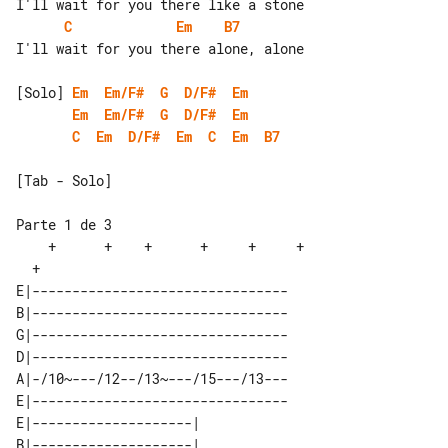
C
Em
B7
I'll wait for you there alone, alone

[Solo] 
Em
Em/F#
G
D/F#
Em
Em
Em/F#
G
D/F#
Em
C
Em
D/F#
Em
C
Em
B7
[Tab - Solo]

Parte 1 de 3

    +      +    +      +     +     +   

E|--------------------------------

B|--------------------------------

G|--------------------------------

D|--------------------------------

A|-/10~---/12--/13~---/15---/13---

E|--------------------------------

E|--------------------| 

B|--------------------| 
