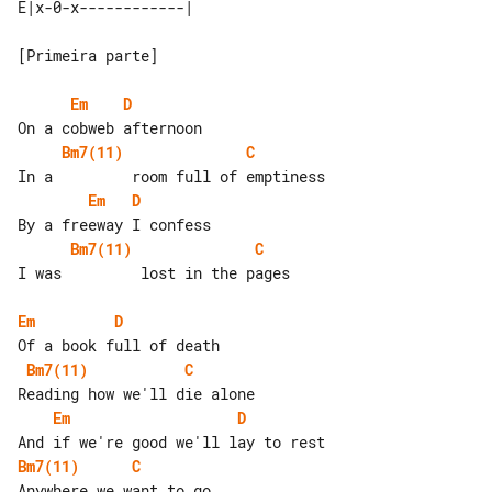
[Primeira parte]

Em
D
Bm7(11)
C
Em
D
Bm7(11)
C
I was         lost in the pages

Em
D
Bm7(11)
C
Em
D
Bm7(11)
C
Anywhere we want to go
