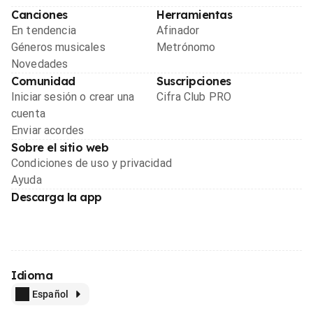
Canciones
Herramientas
En tendencia
Afinador
Géneros musicales
Metrónomo
Novedades
Comunidad
Suscripciones
Iniciar sesión o crear una
Cifra Club PRO
cuenta
Enviar acordes
Sobre el sitio web
Condiciones de uso y privacidad
Ayuda
Descarga la app
Idioma
Español