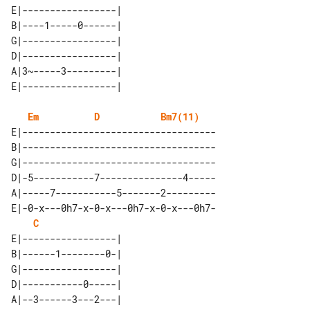
E|-----------------| 

B|----1-----0------| 

G|-----------------| 

D|-----------------| 

A|3~-----3---------| 

Em
D
Bm7(11)
E|-----------------------------------

B|-----------------------------------

G|-----------------------------------

D|-5-----------7---------------4-----

A|-----7-----------5-------2---------

E|-0-x---0h7-x-0-x---0h7-x-0-x---0h7-

C
E|-----------------| 

B|------1--------0-| 

G|-----------------| 

D|-----------0-----| 

A|--3------3---2---| 
