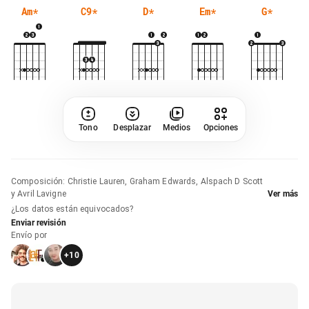
Am
*
C9
*
D
*
Em
*
G
*
Tono
Desplazar
Medios
Opciones
Composición
:
Christie Lauren, Graham Edwards, Alspach D Scott
y Avril Lavigne
Ver más
¿Los datos están equivocados?
Enviar revisión
Envío por
+
10