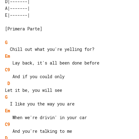
D|-------|      

A|-------|      

[Primera Parte]

G
Em
C9
D
G
Em
C9
D