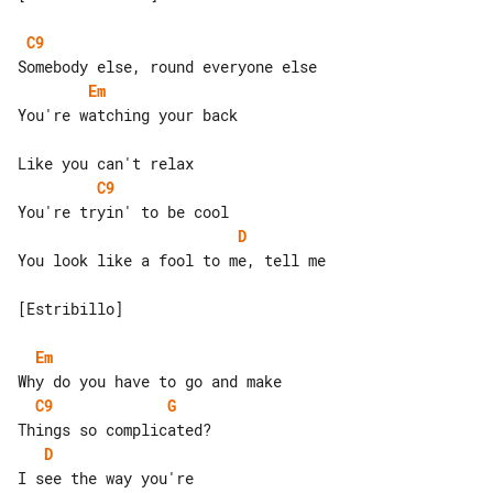
C9
Em
You're watching your back

C9
D
You look like a fool to me, tell me

[Estribillo]

Em
C9
G
D