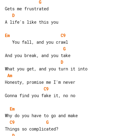
G
D
A life's like this you

Em
C9
G
D
Am
C9
Gonna find you fake it, no no

Em
C9
G
D