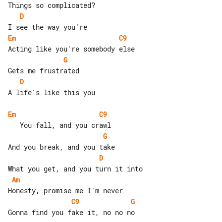
D
Em
C9
G
D
A life's like this you

Em
C9
G
D
Am
C9
G
Gonna find you fake it, no no no
