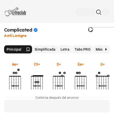
Complicated
Avril Lavigne
Principal
Simplificada
Letra
Tabs PRO
Más
Am
*
C9
*
D
*
Em
*
G
*
Continúa después del anuncio