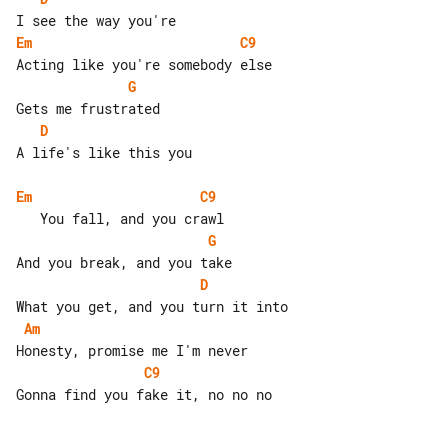
Em
C9
G
D
A life's like this you

Em
C9
G
D
Am
C9