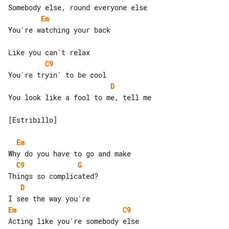
Em
You're watching your back

C9
D
You look like a fool to me, tell me

[Estribillo]

Em
C9
G
D
Em
C9