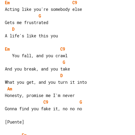
Em
C9
G
D
A life's like this you

Em
C9
G
D
Am
C9
G
Gonna find you fake it, no no no

[Puente]
