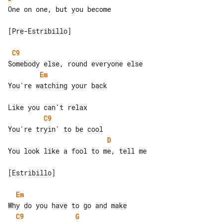
One on one, but you become

[Pre-Estribillo]

C9
Em
You're watching your back

C9
D
You look like a fool to me, tell me

[Estribillo]

Em
C9
G