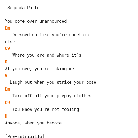
[Segunda Parte]

Em
   Dressed up like you're somethin' 

C9
D
G
Em
C9
D
Anyone, when you become

[Pre-Estribillo]
