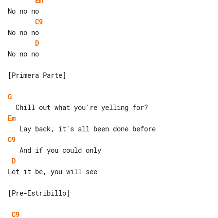
Em
C9
D
No no no

[Primera Parte]

G
Em
C9
D
Let it be, you will see

[Pre-Estribillo]

C9