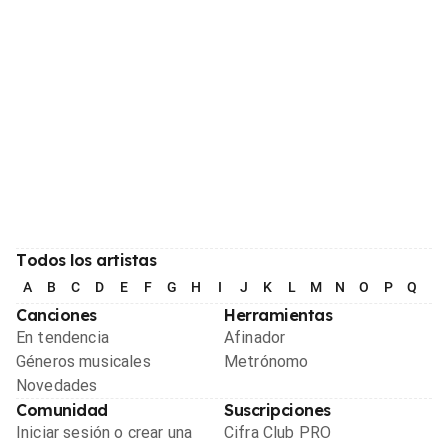
Todos los artistas
A
B
C
D
E
F
G
H
I
J
K
L
M
N
O
P
Q
R
Canciones
Herramientas
En tendencia
Afinador
Géneros musicales
Metrónomo
Novedades
Comunidad
Suscripciones
Iniciar sesión o crear una
Cifra Club PRO