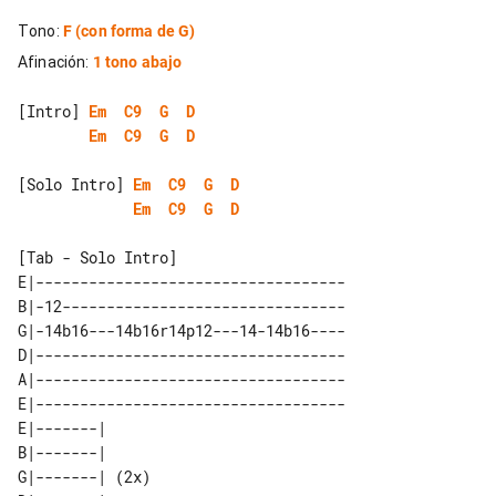
Tono
:
F
(con forma de G)
Afinación
:
1 tono abajo
[Intro] 
Em
C9
G
D
Em
C9
G
D
[Solo Intro] 
Em
C9
G
D
Em
C9
G
D
[Tab - Solo Intro]

E|-----------------------------------

B|-12--------------------------------

G|-14b16---14b16r14p12---14-14b16----

D|-----------------------------------

A|-----------------------------------

E|-----------------------------------

E|-------|      

B|-------|      

G|-------| (2x) 
