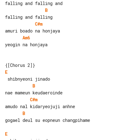
B
C#m
Am6
yeogin na honjaya

E
B
C#m
B
gogael deul su eopneun changpihame

E