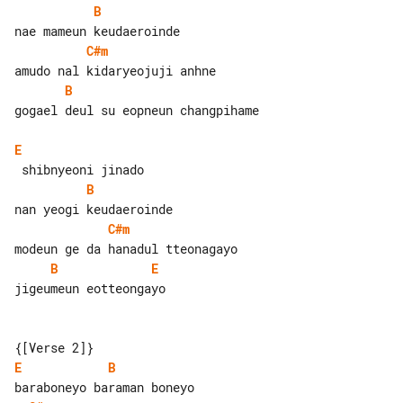
B
C#m
B
gogael deul su eopneun changpihame

E
B
C#m
B
E
jigeumeun eotteongayo

E
B