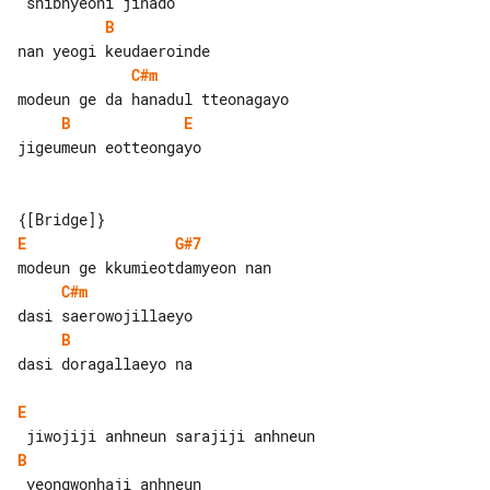
B
C#m
B
E
jigeumeun eotteongayo

E
G#7
C#m
B
dasi doragallaeyo na

E
B