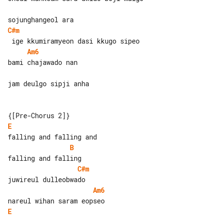
C#m
Am6
bami chajawado nan

jam deulgo sipji anha

E
B
C#m
Am6
E