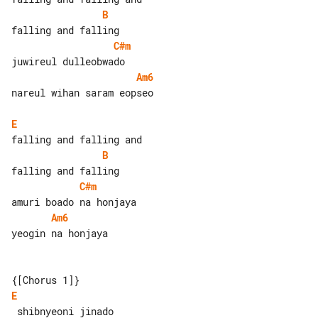
B
C#m
Am6
nareul wihan saram eopseo

E
B
C#m
Am6
yeogin na honjaya

E