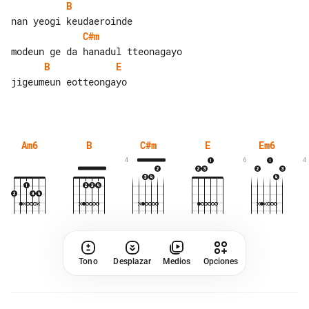
B
C#m
B
E
jigeumeun eotteongayo

Am6
B
C#m
E
Em6
4
6
4
Tono
Desplazar
Medios
Opciones