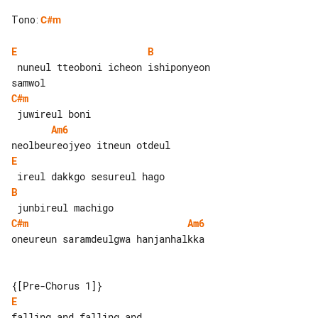
Tono
:
C#m
E
B
 nuneul tteoboni icheon ishiponyeon 

C#m
Am6
E
B
C#m
Am6
oneureun saramdeulgwa hanjanhalkka

E