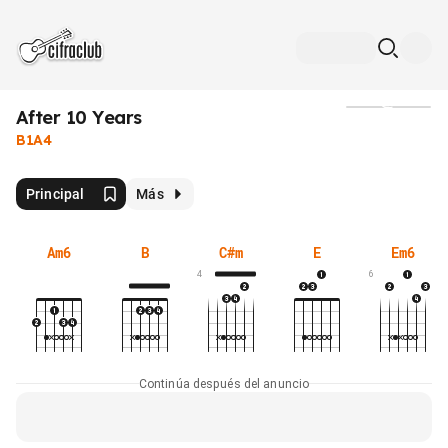
After 10 Years
Medios
B1A4
Principal
Más
Am6
B
C#m
E
Em6
4
6
Continúa después del anuncio