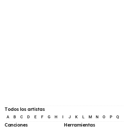
Todos los artistas
A
B
C
D
E
F
G
H
I
J
K
L
M
N
O
P
Q
R
Canciones
Herramientas