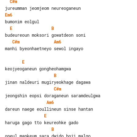
C#m
Em6
E
B
C#m
Am6
manhi byeonhaetneyo sewol ingayo

E
B
C#m
Am6
E
B
oneul mankeum sara dwido boji malgo
