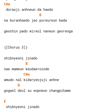
C#m
B
na buranhaedo jeo pureureun bada

geochin pado wireul naneun georeoga

{[Chorus 3]}

B
C#m
B
gogael deul su eopneun changpihame

E