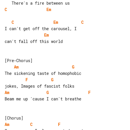
C
Em
C
Em
C
Em
can't fall off this world

Am
G
F
G
Am
G
F
Beam me up 'cause I can't breathe

Am
C
F