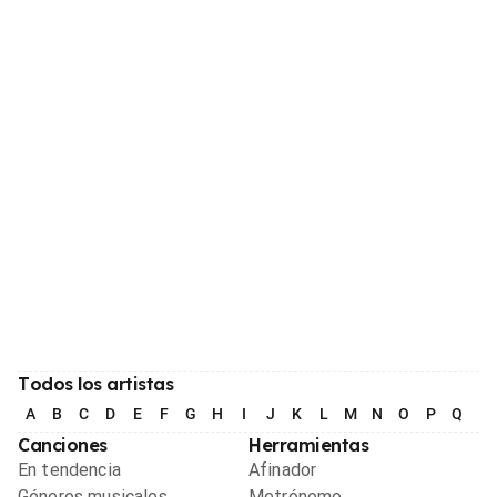
Todos los artistas
A
B
C
D
E
F
G
H
I
J
K
L
M
N
O
P
Q
R
Canciones
Herramientas
En tendencia
Afinador
Géneros musicales
Metrónomo