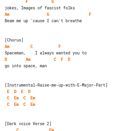
F
G
Am
G
F
Beam me up 'cause I can't breathe

Am
C
F
D
Am
C
F
D
go into space, man

E
D
E
D
C
Em
C
Em
C
Em
C
Em
C
Em