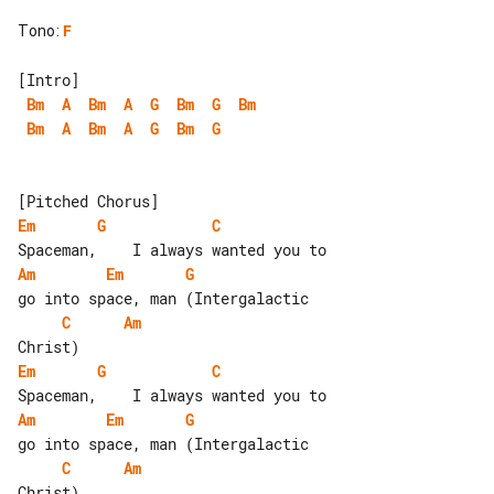
Tono
:
F
Bm
A
Bm
A
G
Bm
G
Bm
Bm
A
Bm
A
G
Bm
G
Em
G
C
Am
Em
G
C
Am
Em
G
C
Am
Em
G
C
Am
Christ)
