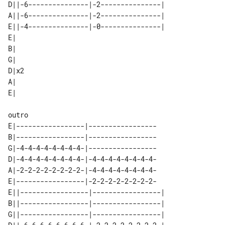
D||-6---------------|-2---------------|

A||-6---------------|-2---------------|

E||-4---------------|-0---------------|

E|   

B|   

G|   

D|x2 

A|   

outro

E|-----------------|-----------------

B|-----------------|-----------------

G|-4-4-4-4-4-4-4-4-|-----------------

D|-4-4-4-4-4-4-4-4-|-4-4-4-4-4-4-4-4-

A|-2-2-2-2-2-2-2-2-|-4-4-4-4-4-4-4-4-

E|-----------------|-2-2-2-2-2-2-2-2-

E||-----------------|-----------------|

B||-----------------|-----------------|

G||-----------------|-----------------|
