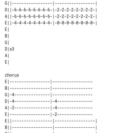
G||-----------------|-----------------|

D||-6-6-6-6-6-6-6-6-|-2-2-2-2-2-2-2-2-|

A||-6-6-6-6-6-6-6-6-|-2-2-2-2-2-2-2-2-|

E||-4-4-4-4-4-4-4-4-|-0-0-0-0-0-0-0-0-|

E|   

B|   

G|   

D|x3 

A|   

chorus

E|-----------------|-----------------

B|-----------------|-----------------

G|-4---------------|-----------------

D|-4---------------|-4---------------

A|-2---------------|-4---------------

E|-----------------|-2---------------

E||-----------------|-----------------|

B||-----------------|-----------------|
