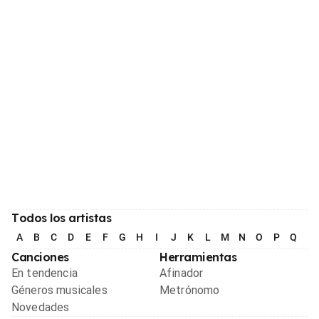
Todos los artistas
A
B
C
D
E
F
G
H
I
J
K
L
M
N
O
P
Q
R
Canciones
Herramientas
En tendencia
Afinador
Géneros musicales
Metrónomo
Novedades