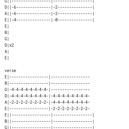
G||-----------------|-----------------|

D||-6---------------|-2---------------|

A||-6---------------|-2---------------|

E||-4---------------|-0---------------|

E|   

B|   

G|   

D|x2 

A|   

verse

E|-----------------|-----------------

B|-----------------|-----------------

G|-4-4-4-4-4-4-4-4-|-----------------

D|-4-4-4-4-4-4-4-4-|-4-4-4-4-4-4-4-4-

A|-2-2-2-2-2-2-2-2-|-4-4-4-4-4-4-4-4-

E|-----------------|-2-2-2-2-2-2-2-2-

E||-----------------|-----------------|

B||-----------------|-----------------|

G||-----------------|-----------------|
