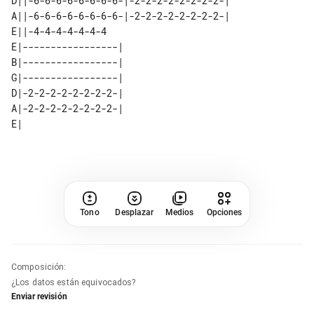
D||-6-6-6-6-6-6-6-6-|-2-2-2-2-2-2-2-2-|

A||-6-6-6-6-6-6-6-6-|-2-2-2-2-2-2-2-2-|

E||-4-4-4-4-4-4-4                      

E|-----------------| 

B|-----------------| 

G|-----------------| 

D|-2-2-2-2-2-2-2-2-| 

A|-2-2-2-2-2-2-2-2-| 

Tono
Desplazar
Medios
Opciones
Composición
:
¿Los datos están equivocados?
Enviar revisión