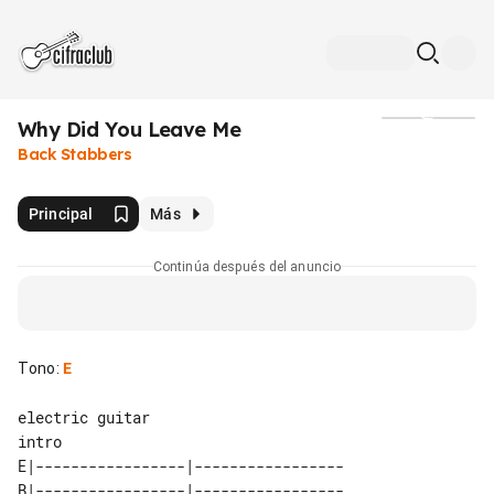
Why Did You Leave Me
Medios
Back Stabbers
Principal
Más
Continúa después del anuncio
Tono
:
E
intro

E|-----------------|-----------------

B|-----------------|-----------------
