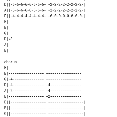
D||-6-6-6-6-6-6-6-6-|-2-2-2-2-2-2-2-2-|

A||-6-6-6-6-6-6-6-6-|-2-2-2-2-2-2-2-2-|

E||-4-4-4-4-4-4-4-4-|-0-0-0-0-0-0-0-0-|

E|   

B|   

G|   

D|x3 

A|   

chorus

E|-----------------|-----------------

B|-----------------|-----------------

G|-4---------------|-----------------

D|-4---------------|-4---------------

A|-2---------------|-4---------------

E|-----------------|-2---------------

E||-----------------|-----------------|

B||-----------------|-----------------|

G||-----------------|-----------------|
