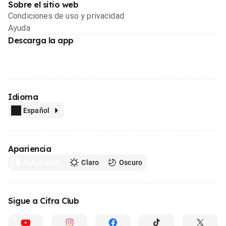
Sobre el sitio web
Condiciones de uso y privacidad
Ayuda
Descarga la app
Idioma
Español
Apariencia
Automático
Claro
Oscuro
Sigue a Cifra Club