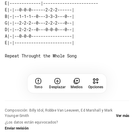
E|-------------|-----------------------

E|-|--0-0-0------2-2-2------| 

B|-|--1-1-1--0---3-3-3---0--| 

G|-|--2-2-2--0---2-2-2---0--| 

D|-|--2-2-2--0---0-0-0---0--| 

A|-|--0-0-0-----------------| 

Tono
Desplazar
Medios
Opciones
Composición
:
Billy Idol, Robbie Van Leeuwen, Ed Marshall y Mark
Younger-Smith
Ver más
¿Los datos están equivocados?
Enviar revisión