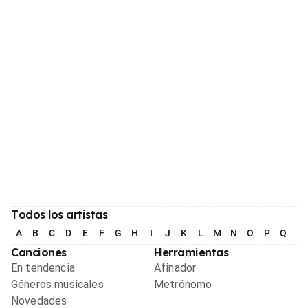
Todos los artistas
A
B
C
D
E
F
G
H
I
J
K
L
M
N
O
P
Q
R
Canciones
Herramientas
En tendencia
Afinador
Géneros musicales
Metrónomo
Novedades