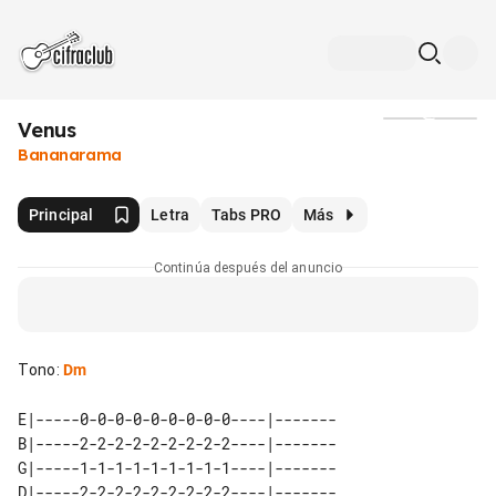
Venus
Medios
Bananarama
Principal
Letra
Tabs PRO
Más
Continúa después del anuncio
Tono
:
Dm
E|-----0-0-0-0-0-0-0-0-0----|-------

B|-----2-2-2-2-2-2-2-2-2----|-------

G|-----1-1-1-1-1-1-1-1-1----|-------

D|-----2-2-2-2-2-2-2-2-2----|-------
