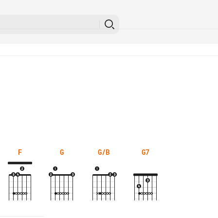
F
G
G/B
G7