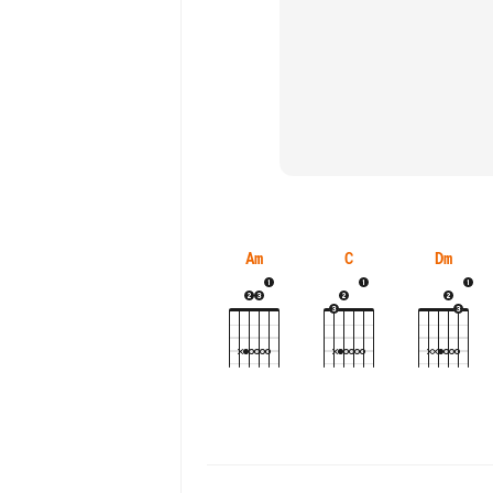
Am
C
Dm