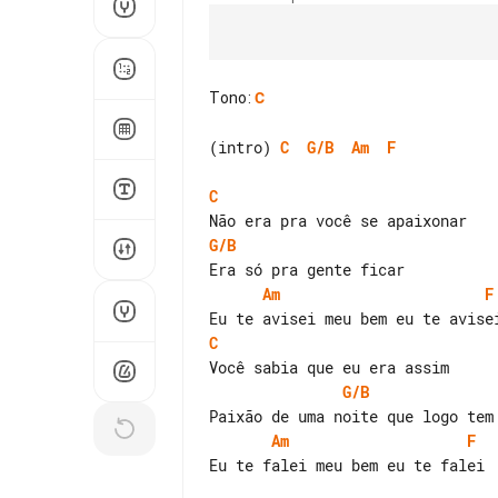
Tono
:
C
(intro) 
C
G/B
Am
F
C
G/B
Am
F
C
G/B
Am
F
Eu te falei meu bem eu te falei
