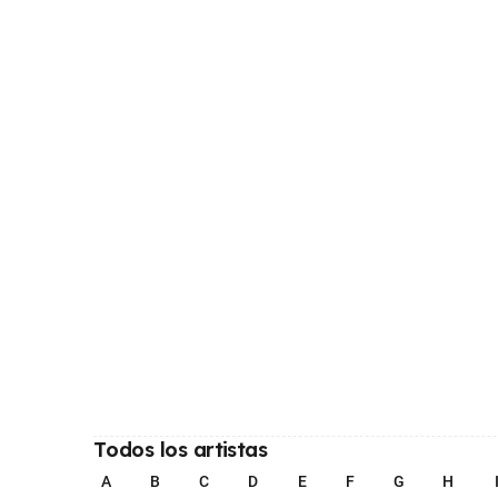
Todos los artistas
A
B
C
D
E
F
G
H