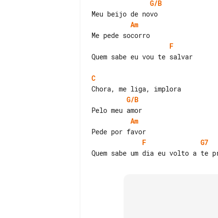
G/B
Am
F
Quem sabe eu vou te salvar

C
G/B
Am
F
G7