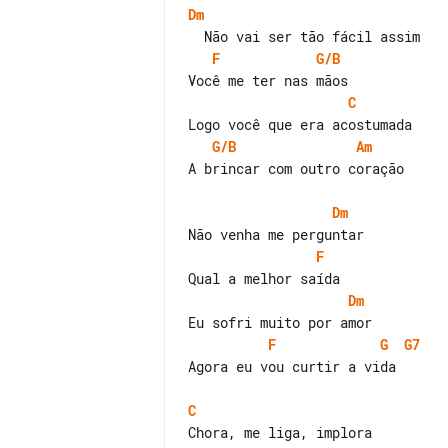
Dm
F
G/B
C
G/B
Am
A brincar com outro coração

Dm
F
Dm
F
G
G7
Agora eu vou curtir a vida

C