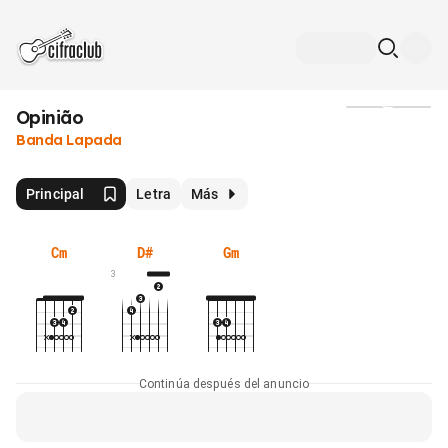
Opinião
Medios
Banda Lapada
Principal
Letra
Más
Cm
D#
Gm
3
Continúa después del anuncio