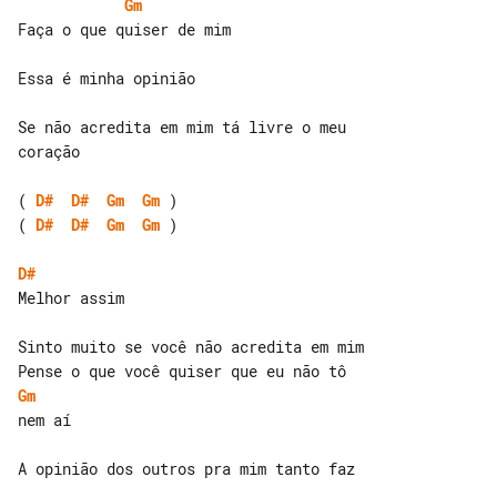
Gm
Faça o que quiser de mim

Essa é minha opinião

Se não acredita em mim tá livre o meu 

coração

( 
D#
D#
Gm
Gm
( 
D#
D#
Gm
Gm
 )

D#
Melhor assim

Sinto muito se você não acredita em mim

Gm
nem aí

A opinião dos outros pra mim tanto faz
