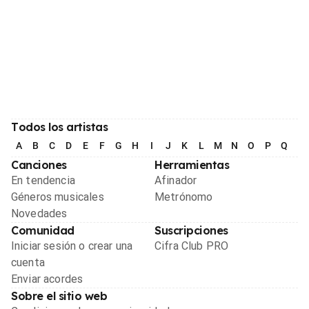
Todos los artistas
A
B
C
D
E
F
G
H
I
J
K
L
M
N
O
P
Q
R
Canciones
Herramientas
En tendencia
Afinador
Géneros musicales
Metrónomo
Novedades
Comunidad
Suscripciones
Iniciar sesión o crear una
Cifra Club PRO
cuenta
Enviar acordes
Sobre el sitio web