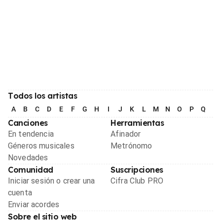
Todos los artistas
A
B
C
D
E
F
G
H
I
J
K
L
M
N
O
P
Q
R
Canciones
Herramientas
En tendencia
Afinador
Géneros musicales
Metrónomo
Novedades
Comunidad
Suscripciones
Iniciar sesión o crear una
Cifra Club PRO
cuenta
Enviar acordes
Sobre el sitio web