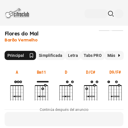
Flores do Mal
Medios
Barão Vermelho
Principal
Simplificada
Letra
Tabs PRO
Más
A
Bm11
D
D/C#
D9/F#
Continúa después del anuncio