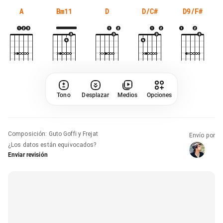
A
Bm11
D
D/C#
D9/F#
Tono
Desplazar
Medios
Opciones
Composición
:
Guto Goffi y Frejat
Envío por
¿Los datos están equivocados?
Enviar revisión