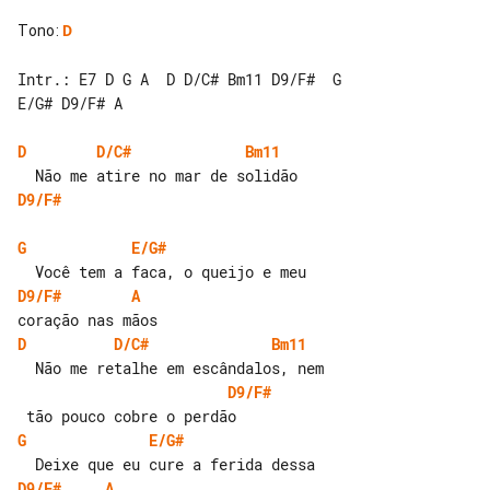
Tono
:
D
Intr.: E7 D G A  D D/C# Bm11 D9/F#  G 

E/G# D9/F# A

D
D/C#
Bm11
D9/F#
G
E/G#
D9/F#
A
D
D/C#
Bm11
D9/F#
G
E/G#
D9/F#
A