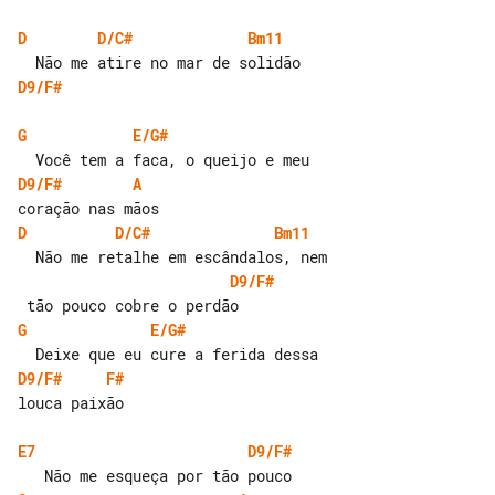
D
D/C#
Bm11
D9/F#
G
E/G#
D9/F#
A
D
D/C#
Bm11
D9/F#
G
E/G#
D9/F#
F#
louca paixão

E7
D9/F#