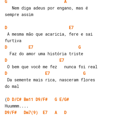
G
A
   Nem diga adeus por engano, mas é 

sempre assim

D
E7
 A mesma mão que acaricia, fere e sai 

D
E7
G
D
E7
D
E7
G
 Da semente mais rica, nasceram flores 

do mal

(
D
D/C#
Bm11
D9/F#
G
E/G#
D9/F#
Dm7(9)
E7
A
D