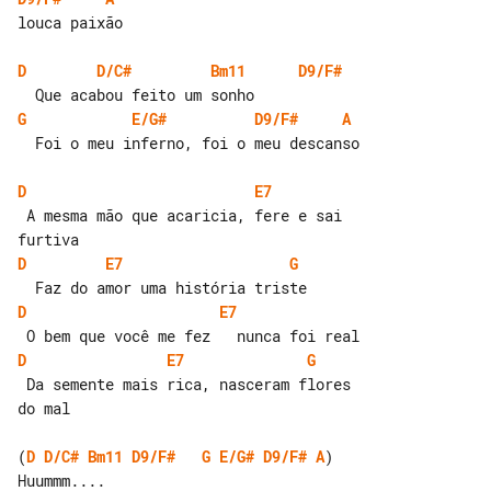
louca paixão

D
D/C#
Bm11
D9/F#
G
E/G#
D9/F#
A
  Foi o meu inferno, foi o meu descanso

D
E7
 A mesma mão que acaricia, fere e sai 

D
E7
G
D
E7
D
E7
G
 Da semente mais rica, nasceram flores 

do mal

(
D
D/C#
Bm11
D9/F#
G
E/G#
D9/F#
A
)

Huummm....
