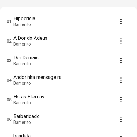
Hipocrisia
01
Barrerito
A Dor do Adeus
02
Barrerito
Dói Demais
03
Barrerito
Andorinha mensageira
04
Barrerito
Horas Eternas
05
Barrerito
Barbaridade
06
Barrerito
bandida