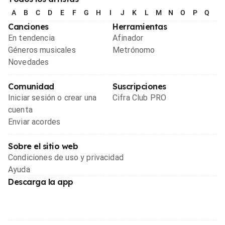
A
B
C
D
E
F
G
H
I
J
K
L
M
N
O
P
Q
R
Canciones
Herramientas
En tendencia
Afinador
Géneros musicales
Metrónomo
Novedades
Comunidad
Suscripciones
Iniciar sesión o crear una
Cifra Club PRO
cuenta
Enviar acordes
Sobre el sitio web
Condiciones de uso y privacidad
Ayuda
Descarga la app