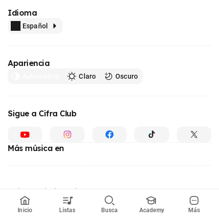
Idioma
Español
Apariencia
Automático
Claro
Oscuro
Sigue a Cifra Club
Más música en
Hecho con
desde Brasil
© 1996 - 2026, el mayor sitio web de educación musical de Latinoamérica
Inicio
Listas
Busca
Academy
Más