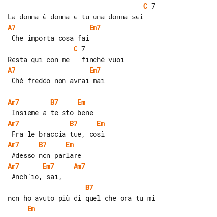
C
 7

A7
Em7
C
 7

A7
Em7
 Ché freddo non avrai mai

Am7
B7
Em
Am7
B7
Em
Am7
B7
Em
Am7
Em7
Am7
B7
Em