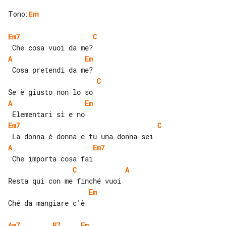
Tono
:
Em
Em7
C
A
Em
C
A
Em
Em7
C
A
Em7
C
A
Em
Ché da mangiare c'è

Am7
B7
Em