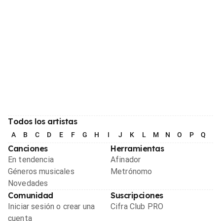
Todos los artistas
A
B
C
D
E
F
G
H
I
J
K
L
M
N
O
P
Q
R
Canciones
Herramientas
En tendencia
Afinador
Géneros musicales
Metrónomo
Novedades
Comunidad
Suscripciones
Iniciar sesión o crear una
Cifra Club PRO
cuenta