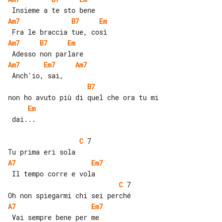
Am7
B7
Em
Am7
B7
Em
Am7
Em7
Am7
B7
Em
 dai...

C
 7

A7
Em7
C
 7

A7
Em7