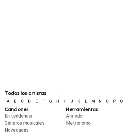
Todos los artistas
A
B
C
D
E
F
G
H
I
J
K
L
M
N
O
P
Q
R
Canciones
Herramientas
En tendencia
Afinador
Géneros musicales
Metrónomo
Novedades