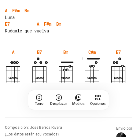
A
F#m
Bm
E7
A
F#m
Bm
A
B7
Bm
C#m
E7
4
Tono
Desplazar
Medios
Opciones
Composición
:
José Berroa Rivera
Envío por
¿Los datos están equivocados?