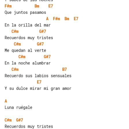
F#m
Bm
E7
A
F#m
Bm
E7
C#m
G#7
C#m
G#7
C#m
G#7
C#m
B7
E7
Y su dulce mirar mi gran amor

A
Luna ruégale

C#m
G#7
Recuerdos muy tristes
