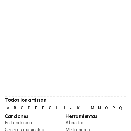
Todos los artistas
A
B
C
D
E
F
G
H
I
J
K
L
M
N
O
P
Q
R
Canciones
Herramientas
En tendencia
Afinador
Géneros musicales
Metrónomo