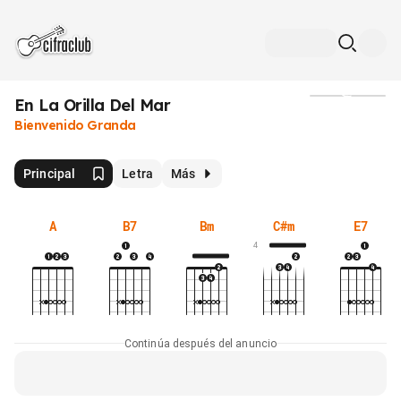
En La Orilla Del Mar
Medios
Bienvenido Granda
Principal
Letra
Más
A
B7
Bm
C#m
E7
4
Continúa después del anuncio