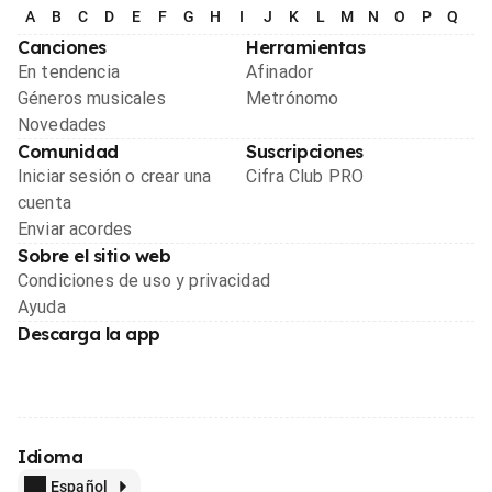
A
B
C
D
E
F
G
H
I
J
K
L
M
N
O
P
Q
R
Canciones
Herramientas
En tendencia
Afinador
Géneros musicales
Metrónomo
Novedades
Comunidad
Suscripciones
Iniciar sesión o crear una
Cifra Club PRO
cuenta
Enviar acordes
Sobre el sitio web
Condiciones de uso y privacidad
Ayuda
Descarga la app
Idioma
Español