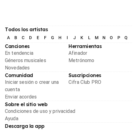
Todos los artistas
A
B
C
D
E
F
G
H
I
J
K
L
M
N
O
P
Q
R
Canciones
Herramientas
En tendencia
Afinador
Géneros musicales
Metrónomo
Novedades
Comunidad
Suscripciones
Iniciar sesión o crear una
Cifra Club PRO
cuenta
Enviar acordes
Sobre el sitio web
Condiciones de uso y privacidad
Ayuda
Descarga la app