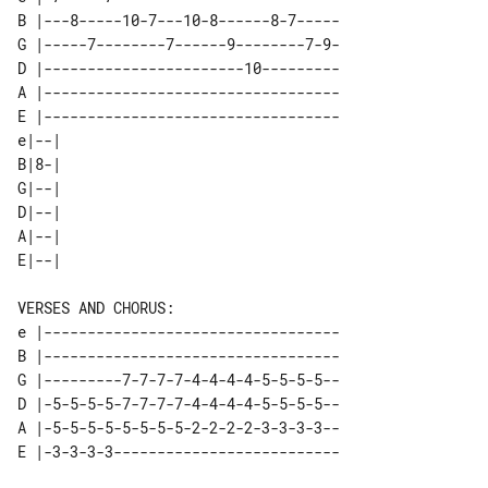
B |---8-----10-7---10-8------8-7-----

G |-----7--------7------9--------7-9-

D |-----------------------10---------

A |----------------------------------

E |----------------------------------

e|--| 

B|8-| 

G|--| 

D|--| 

A|--| 

VERSES AND CHORUS:

e |----------------------------------

B |----------------------------------

G |---------7-7-7-7-4-4-4-4-5-5-5-5--

D |-5-5-5-5-7-7-7-7-4-4-4-4-5-5-5-5--

A |-5-5-5-5-5-5-5-5-2-2-2-2-3-3-3-3--
