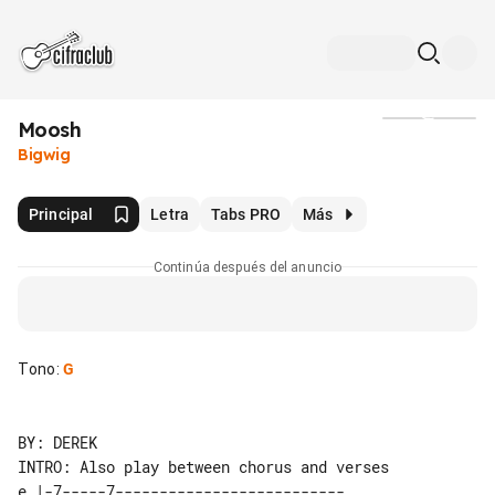
Moosh
Medios
Bigwig
Principal
Letra
Tabs PRO
Más
Continúa después del anuncio
Tono
:
G
INTRO: Also play between chorus and verses

e |-7-----7--------------------------
