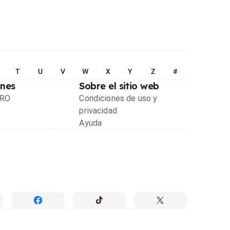
T
U
V
W
X
Y
Z
#
ones
Sobre el sitio web
PRO
Condiciones de uso y
privacidad
Ayuda