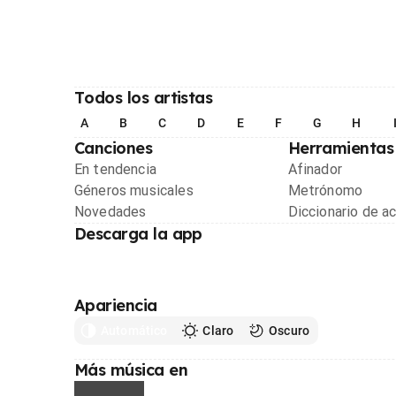
Todos los artistas
A
B
C
D
E
F
G
H
Canciones
Herramientas
En tendencia
Afinador
Géneros musicales
Metrónomo
Novedades
Diccionario de a
Descarga la app
Apariencia
Automático
Claro
Oscuro
Más música en