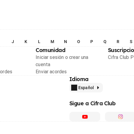
I
J
K
L
M
N
O
P
Q
R
S
Comunidad
Suscripci
Iniciar sesión o crear una
Cifra Club 
cuenta
cordes
Enviar acordes
Idioma
Español
Sigue a Cifra Club