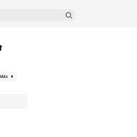
t
Más