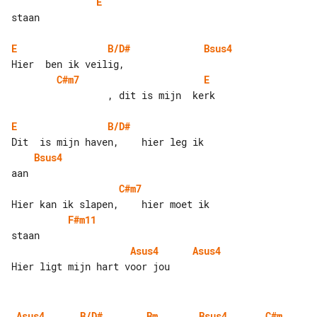
E
staan

E
B/D#
Bsus4
C#m7
E
                 , dit is mijn  kerk

E
B/D#
Bsus4
C#m7
F#m11
Asus4
Asus4
Asus4
B/D#
Bm
Bsus4
C#m