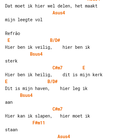
Asus4
mijn leegte vol

E
B/D#
Bsus4
C#m7
E
E
B/D#
Bsus4
C#m7
F#m11
Asus4