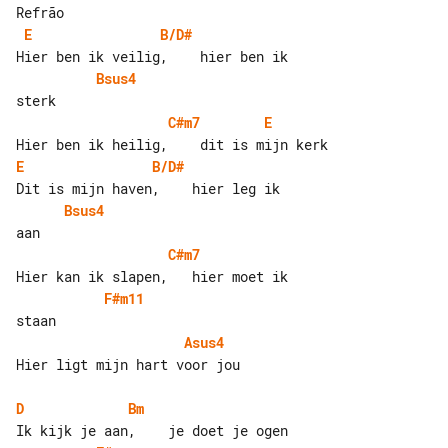
E
B/D#
Bsus4
C#m7
E
E
B/D#
Bsus4
C#m7
F#m11
Asus4
Hier ligt mijn hart voor jou

D
Bm