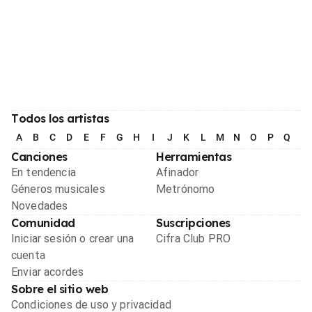
Todos los artistas
A
B
C
D
E
F
G
H
I
J
K
L
M
N
O
P
Q
R
Canciones
Herramientas
En tendencia
Afinador
Géneros musicales
Metrónomo
Novedades
Comunidad
Suscripciones
Iniciar sesión o crear una
Cifra Club PRO
cuenta
Enviar acordes
Sobre el sitio web
Condiciones de uso y privacidad