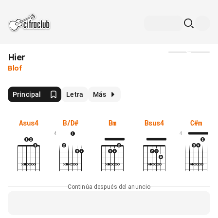
Hier
Medios
Blof
Principal
Letra
Más
Asus4
B/D#
Bm
Bsus4
C#m
4
4
Continúa después del anuncio