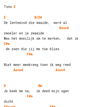
Tono
:
E
E
B/D#
Bsus4
zwoeler en je zwaaide

C#m
F#m
Asus4
Asus4
D
Bm
F#m
F#sus4
F#m