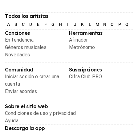
Todos los artistas
A
B
C
D
E
F
G
H
I
J
K
L
M
N
O
P
Q
R
Canciones
Herramientas
En tendencia
Afinador
Géneros musicales
Metrónomo
Novedades
Comunidad
Suscripciones
Iniciar sesión o crear una
Cifra Club PRO
cuenta
Enviar acordes
Sobre el sitio web
Condiciones de uso y privacidad
Ayuda
Descarga la app