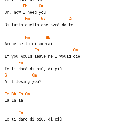
Eb
Cm
Fm
G7
Cm
Di tutto quello che avrò da te

Fm
Bb
Eb
Cm
Fm
G
Cm
Am I losing you?

Fm
Bb
Eb
Cm
La la la

Fm
Lo ti darò di più, di più
