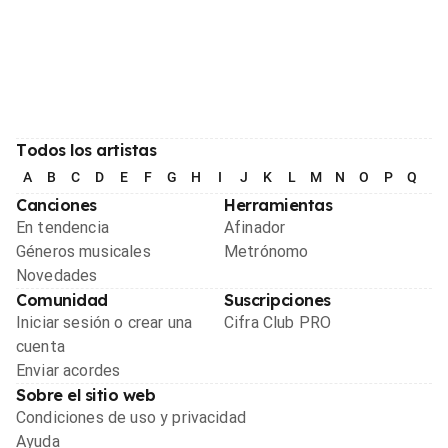
Todos los artistas
A
B
C
D
E
F
G
H
I
J
K
L
M
N
O
P
Q
R
Canciones
Herramientas
En tendencia
Afinador
Géneros musicales
Metrónomo
Novedades
Comunidad
Suscripciones
Iniciar sesión o crear una
Cifra Club PRO
cuenta
Enviar acordes
Sobre el sitio web
Condiciones de uso y privacidad
Ayuda