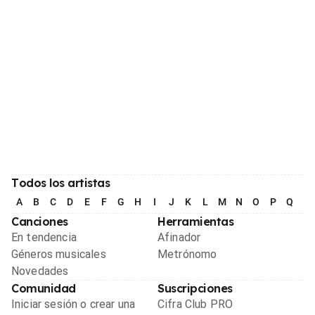
Todos los artistas
A
B
C
D
E
F
G
H
I
J
K
L
M
N
O
P
Q
R
Canciones
Herramientas
En tendencia
Afinador
Géneros musicales
Metrónomo
Novedades
Comunidad
Suscripciones
Iniciar sesión o crear una
Cifra Club PRO