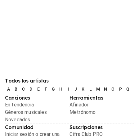
Todos los artistas
A
B
C
D
E
F
G
H
I
J
K
L
M
N
O
P
Q
R
Canciones
Herramientas
En tendencia
Afinador
Géneros musicales
Metrónomo
Novedades
Comunidad
Suscripciones
Iniciar sesión o crear una
Cifra Club PRO